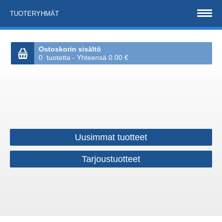
TUOTERYHMÄT
Ostoskorin sisältö
0 tuotetta - Yhteensä 0.00 €
Uusimmat tuotteet
Tarjoustuotteet