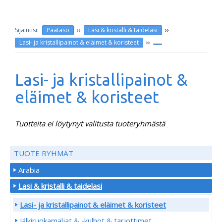
››
››
Päätaso
Lasi & kristalli & taidelasi
››
Lasi- ja kristallipainot & eläimet & koristeet
Lasi- ja kristallipainot &
eläimet & koristeet
Tuotteita ei löytynyt valitusta tuoteryhmästä
TUOTE RYHMÄT
Arabia
Lasi & kristalli & taidelasi
Lasi- ja kristallipainot & eläimet & koristeet
Jälkiruokamaljat & -kulhot & tarjottimet