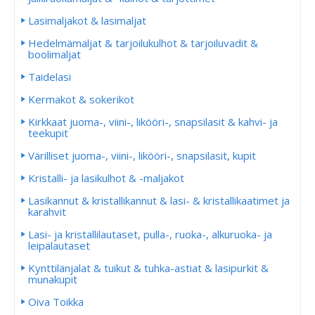
Lasimaljakot & lasimaljat
Hedelmämaljat & tarjoilukulhot & tarjoiluvadit &
boolimaljat
Taidelasi
Kermakot & sokerikot
Kirkkaat juoma-, viini-, likööri-, snapsilasit & kahvi- ja
teekupit
Värilliset juoma-, viini-, likööri-, snapsilasit, kupit
Kristalli- ja lasikulhot & -maljakot
Lasikannut & kristallikannut & lasi- & kristallikaatimet ja
karahvit
Lasi- ja kristallilautaset, pulla-, ruoka-, alkuruoka- ja
leipälautaset
Kynttilänjalat & tuikut & tuhka-astiat & lasipurkit &
munakupit
Oiva Toikka