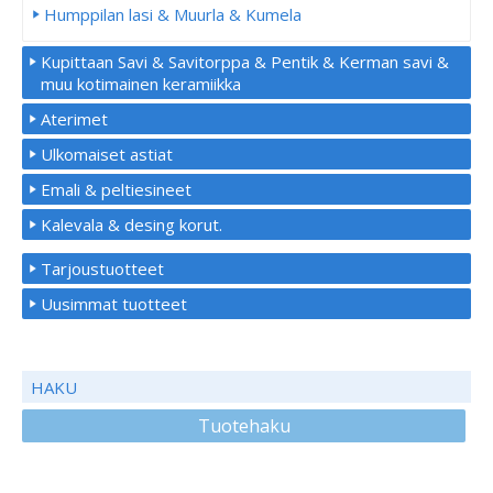
Humppilan lasi & Muurla & Kumela
Kupittaan Savi & Savitorppa & Pentik & Kerman savi &
muu kotimainen keramiikka
Aterimet
Ulkomaiset astiat
Emali & peltiesineet
Kalevala & desing korut.
Tarjoustuotteet
Uusimmat tuotteet
HAKU
Tuotehaku