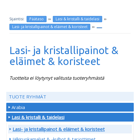
››
››
Päätaso
Lasi & kristalli & taidelasi
››
Lasi- ja kristallipainot & eläimet & koristeet
Lasi- ja kristallipainot &
eläimet & koristeet
Tuotteita ei löytynyt valitusta tuoteryhmästä
TUOTE RYHMÄT
Arabia
Lasi & kristalli & taidelasi
Lasi- ja kristallipainot & eläimet & koristeet
Jälkiruokamaljat & -kulhot & tarjottimet