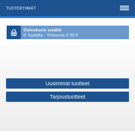
TUOTERYHMÄT
Ostoskorin sisältö
0 tuotetta - Yhteensä 0.00 €
Uusimmat tuotteet
Tarjoustuotteet