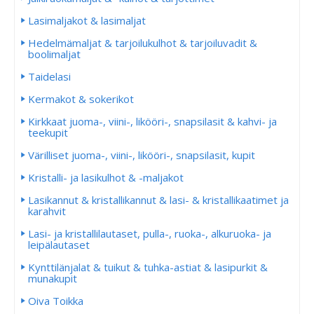
Lasimaljakot & lasimaljat
Hedelmämaljat & tarjoilukulhot & tarjoiluvadit &
boolimaljat
Taidelasi
Kermakot & sokerikot
Kirkkaat juoma-, viini-, likööri-, snapsilasit & kahvi- ja
teekupit
Värilliset juoma-, viini-, likööri-, snapsilasit, kupit
Kristalli- ja lasikulhot & -maljakot
Lasikannut & kristallikannut & lasi- & kristallikaatimet ja
karahvit
Lasi- ja kristallilautaset, pulla-, ruoka-, alkuruoka- ja
leipälautaset
Kynttilänjalat & tuikut & tuhka-astiat & lasipurkit &
munakupit
Oiva Toikka