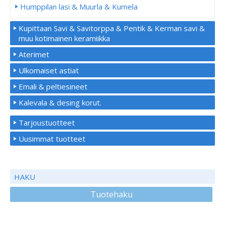
Humppilan lasi & Muurla & Kumela
Kupittaan Savi & Savitorppa & Pentik & Kerman savi &
muu kotimainen keramiikka
Aterimet
Ulkomaiset astiat
Emali & peltiesineet
Kalevala & desing korut.
Tarjoustuotteet
Uusimmat tuotteet
HAKU
Tuotehaku