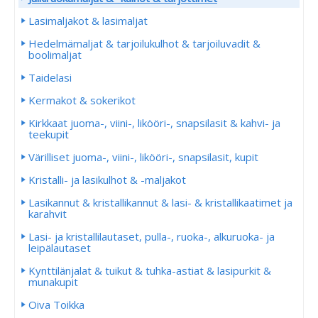
Lasimaljakot & lasimaljat
Hedelmämaljat & tarjoilukulhot & tarjoiluvadit &
boolimaljat
Taidelasi
Kermakot & sokerikot
Kirkkaat juoma-, viini-, likööri-, snapsilasit & kahvi- ja
teekupit
Värilliset juoma-, viini-, likööri-, snapsilasit, kupit
Kristalli- ja lasikulhot & -maljakot
Lasikannut & kristallikannut & lasi- & kristallikaatimet ja
karahvit
Lasi- ja kristallilautaset, pulla-, ruoka-, alkuruoka- ja
leipälautaset
Kynttilänjalat & tuikut & tuhka-astiat & lasipurkit &
munakupit
Oiva Toikka