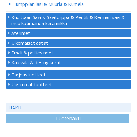
Humppilan lasi & Muurla & Kumela
Kupittaan Savi & Savitorppa & Pentik & Kerman savi &
muu kotimainen keramiikka
Aterimet
Ulkomaiset astiat
Emali & peltiesineet
Kalevala & desing korut.
Tarjoustuotteet
Uusimmat tuotteet
HAKU
Tuotehaku