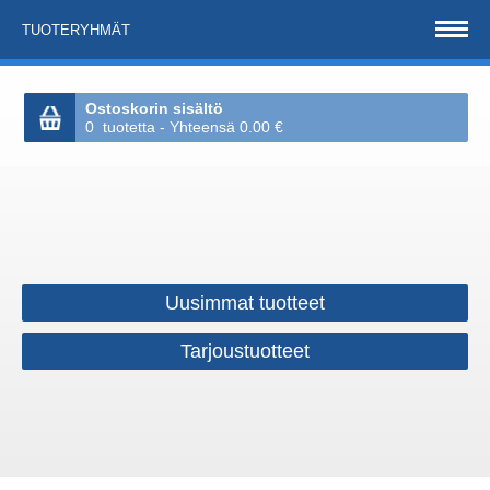
TUOTERYHMÄT
Ostoskorin sisältö
0 tuotetta - Yhteensä 0.00 €
Uusimmat tuotteet
Tarjoustuotteet