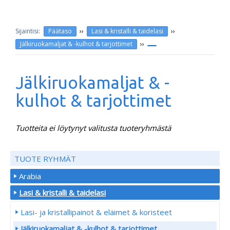
››
››
Päätaso
Lasi & kristalli & taidelasi
››
Jälkiruokamaljat & -kulhot & tarjottimet
Jälkiruokamaljat & -
kulhot & tarjottimet
Tuotteita ei löytynyt valitusta tuoteryhmästä
TUOTE RYHMÄT
Arabia
Lasi & kristalli & taidelasi
Lasi- ja kristallipainot & eläimet & koristeet
Jälkiruokamaljat & -kulhot & tarjottimet