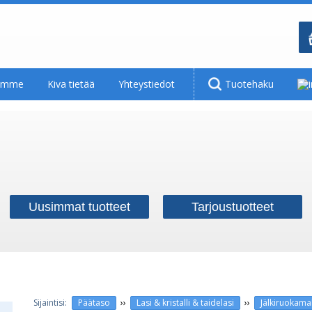
tamme
Kiva tietää
Yhteystiedot
Tuotehaku
Uusimmat tuotteet
Tarjoustuotteet
››
››
Päätaso
Lasi & kristalli & taidelasi
Jälkiruokamal