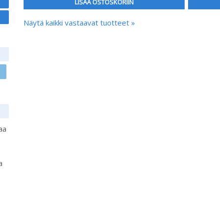
LISÄÄ OSTOSKORIIN
Näytä kaikki vastaavat tuotteet »
aa
a