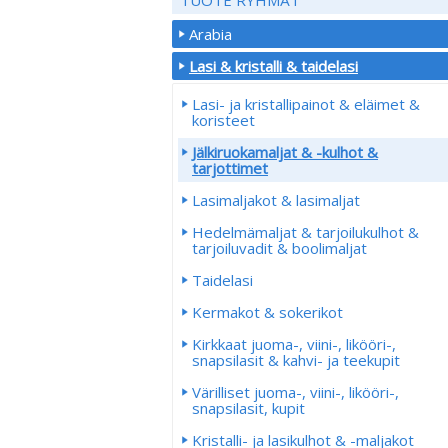
Arabia
Lasi & kristalli & taidelasi
Lasi- ja kristallipainot & eläimet &
koristeet
Jälkiruokamaljat & -kulhot &
tarjottimet
Lasimaljakot & lasimaljat
Hedelmämaljat & tarjoilukulhot &
tarjoiluvadit & boolimaljat
Taidelasi
Kermakot & sokerikot
Kirkkaat juoma-, viini-, likööri-,
snapsilasit & kahvi- ja teekupit
Värilliset juoma-, viini-, likööri-,
snapsilasit, kupit
Kristalli- ja lasikulhot & -maljakot