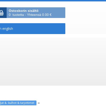
Ostoskorin sisältö
0 tuotetta - Yhteensä 0.00 €
››
jat & -kulhot & tarjottimet