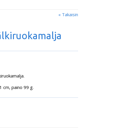
« Takaisin
jälkiruokamalja
kiruokamalja.
1 cm, paino 99 g.