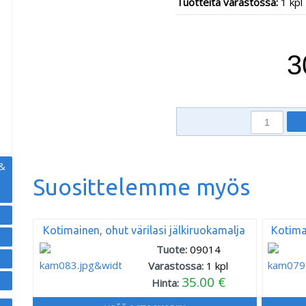
Tuotteita varastossa:
1 kpl
,
3
 &
Suosittelemme myös
Kotimainen, ohut värilasi jälkiruokamalja
Kotimai
Tuote:
09014
Varastossa:
1
kpl
35.00 €
Hinta: