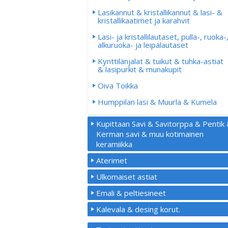
Lasikannut & kristallikannut & lasi- &
kristallikaatimet ja karahvit
Lasi- ja kristallilautaset, pulla-, ruoka-
alkuruoka- ja leipälautaset
Kynttilänjalat & tuikut & tuhka-astiat
& lasipurkit & munakupit
Oiva Toikka
Humppilan lasi & Muurla & Kumela
Kupittaan Savi & Savitorppa & Pentik
Kerman savi & muu kotimainen
keramiikka
Aterimet
Ulkomaiset astiat
Emali & peltiesineet
Kalevala & desing korut.