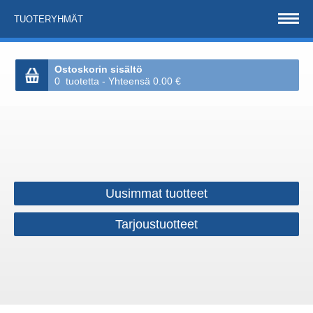
TUOTERYHMÄT
Ostoskorin sisältö
0 tuotetta - Yhteensä 0.00 €
Uusimmat tuotteet
Tarjoustuotteet