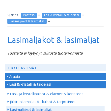
››
››
Päätaso
Lasi & kristalli & taidelasi
››
Lasimaljakot & lasimaljat
Lasimaljakot & lasimaljat
Tuotteita ei löytynyt valitusta tuoteryhmästä
TUOTE RYHMÄT
Arabia
Lasi & kristalli & taidelasi
Lasi- ja kristallipainot & eläimet & koristeet
Jälkiruokamaljat & -kulhot & tarjottimet
Lasimaljakot & lasimaljat