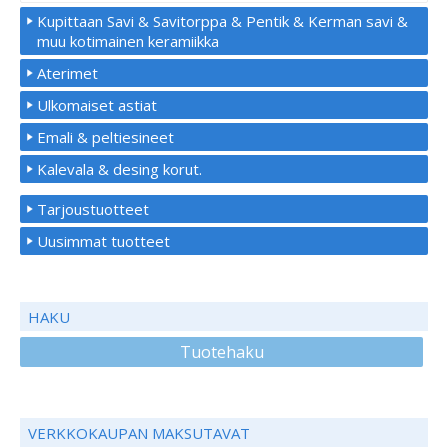
Kupittaan Savi & Savitorppa & Pentik & Kerman savi &
muu kotimainen keramiikka
Aterimet
Ulkomaiset astiat
Emali & peltiesineet
Kalevala & desing korut.
Tarjoustuotteet
Uusimmat tuotteet
HAKU
Tuotehaku
VERKKOKAUPAN MAKSUTAVAT