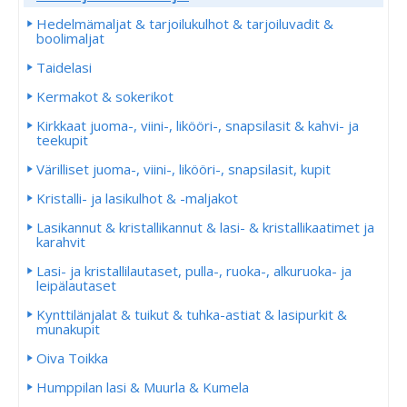
Hedelmämaljat & tarjoilukulhot & tarjoiluvadit &
boolimaljat
Taidelasi
Kermakot & sokerikot
Kirkkaat juoma-, viini-, likööri-, snapsilasit & kahvi- ja
teekupit
Värilliset juoma-, viini-, likööri-, snapsilasit, kupit
Kristalli- ja lasikulhot & -maljakot
Lasikannut & kristallikannut & lasi- & kristallikaatimet ja
karahvit
Lasi- ja kristallilautaset, pulla-, ruoka-, alkuruoka- ja
leipälautaset
Kynttilänjalat & tuikut & tuhka-astiat & lasipurkit &
munakupit
Oiva Toikka
Humppilan lasi & Muurla & Kumela