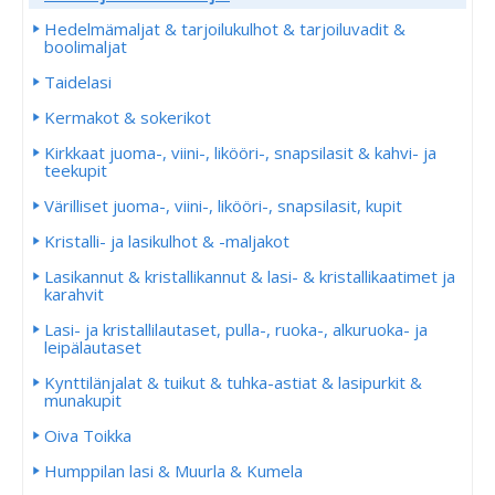
Hedelmämaljat & tarjoilukulhot & tarjoiluvadit &
boolimaljat
Taidelasi
Kermakot & sokerikot
Kirkkaat juoma-, viini-, likööri-, snapsilasit & kahvi- ja
teekupit
Värilliset juoma-, viini-, likööri-, snapsilasit, kupit
Kristalli- ja lasikulhot & -maljakot
Lasikannut & kristallikannut & lasi- & kristallikaatimet ja
karahvit
Lasi- ja kristallilautaset, pulla-, ruoka-, alkuruoka- ja
leipälautaset
Kynttilänjalat & tuikut & tuhka-astiat & lasipurkit &
munakupit
Oiva Toikka
Humppilan lasi & Muurla & Kumela