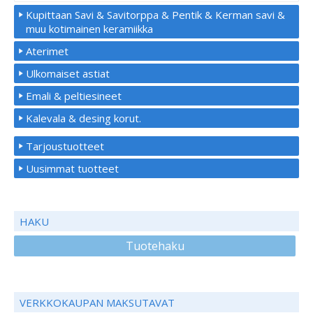
Kupittaan Savi & Savitorppa & Pentik & Kerman savi &
muu kotimainen keramiikka
Aterimet
Ulkomaiset astiat
Emali & peltiesineet
Kalevala & desing korut.
Tarjoustuotteet
Uusimmat tuotteet
HAKU
Tuotehaku
VERKKOKAUPAN MAKSUTAVAT