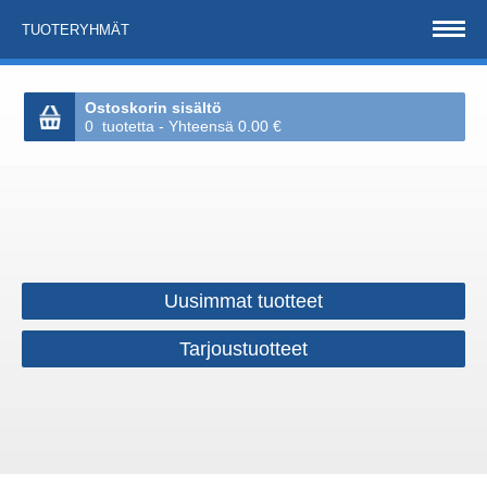
TUOTERYHMÄT
Ostoskorin sisältö
0 tuotetta - Yhteensä 0.00 €
Uusimmat tuotteet
Tarjoustuotteet