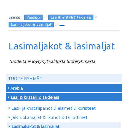
››
››
Päätaso
Lasi & kristalli & taidelasi
››
Lasimaljakot & lasimaljat
Lasimaljakot & lasimaljat
Tuotteita ei löytynyt valitusta tuoteryhmästä
TUOTE RYHMÄT
Arabia
Lasi & kristalli & taidelasi
Lasi- ja kristallipainot & eläimet & koristeet
Jälkiruokamaljat & -kulhot & tarjottimet
Lasimaljakot & lasimaljat