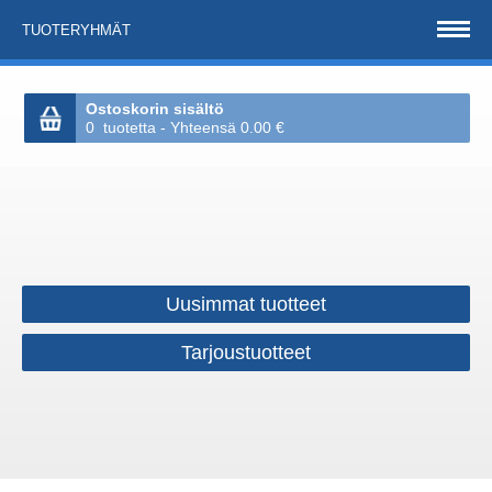
TUOTERYHMÄT
Ostoskorin sisältö
0 tuotetta - Yhteensä 0.00 €
Uusimmat tuotteet
Tarjoustuotteet