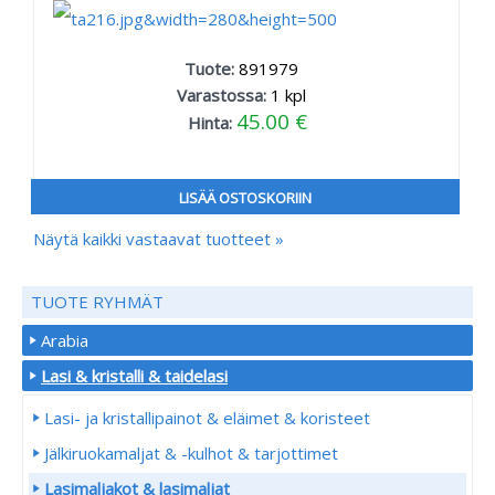
Tuote:
891979
Varastossa:
1
kpl
45.00 €
Hinta:
LISÄÄ OSTOSKORIIN
Näytä kaikki vastaavat tuotteet »
TUOTE RYHMÄT
Arabia
Lasi & kristalli & taidelasi
Lasi- ja kristallipainot & eläimet & koristeet
Jälkiruokamaljat & -kulhot & tarjottimet
Lasimaljakot & lasimaljat