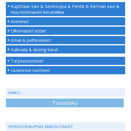
Kupittaan Savi & Savitorppa & Pentik & Kerman savi &
muu kotimainen keramiikka
Aterimet
Ulkomaiset astiat
Emali & peltiesineet
Kalevala & desing korut.
Tarjoustuotteet
Uusimmat tuotteet
HAKU
Tuotehaku
VERKKOKAUPAN MAKSUTAVAT