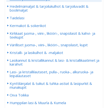
Hedelmämaljat & tarjoilukulhot & tarjoiluvadit &
boolimaljat
Taidelasi
Kermakot & sokerikot
Kirkkaat juoma-, viini-, likööri-, snapsilasit & kahvi- ja
teekupit
Värilliset juoma-, viini-, likööri-, snapsilasit, kupit
Kristalli- ja lasikulhot & -maljakot
Lasikannut & kristallikannut & lasi- & kristallikaatimet ja
karahvit
Lasi- ja kristallilautaset, pulla-, ruoka-, alkuruoka- ja
leipälautaset
Kynttilänjalat & tuikut & tuhka-astiat & lasipurkit &
munakupit
Oiva Toikka
Humppilan lasi & Muurla & Kumela