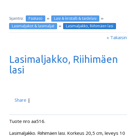
››
››
Päätaso
Lasi & kristalli & taidelasi
››
Lasimaljakot & lasimaljat
Lasimaljakko, Riihimäen lasi
« Takaisin
Lasimaljakko, Riihimäen
lasi
Share
|
Tuote nro aa516.
Lasimaljakko. Riihimäen lasi. Korkeus 20,5 cm, leveys 10