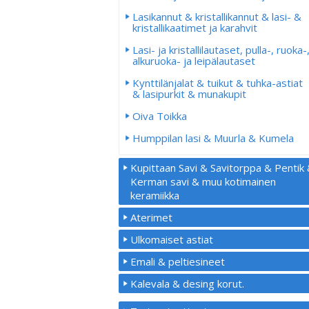
Lasikannut & kristallikannut & lasi- &
kristallikaatimet ja karahvit
Lasi- ja kristallilautaset, pulla-, ruoka-
alkuruoka- ja leipälautaset
Kynttilänjalat & tuikut & tuhka-astiat
& lasipurkit & munakupit
Oiva Toikka
Humppilan lasi & Muurla & Kumela
Kupittaan Savi & Savitorppa & Pentik
Kerman savi & muu kotimainen
keramiikka
Aterimet
Ulkomaiset astiat
Emali & peltiesineet
Kalevala & desing korut.