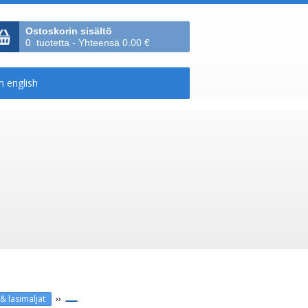
Ostoskorin sisältö
0 tuotetta - Yhteensä 0.00 €
››
& lasimaljat