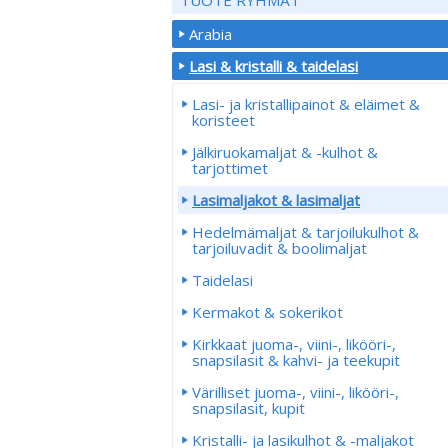
Arabia
Lasi & kristalli & taidelasi
Lasi- ja kristallipainot & eläimet &
koristeet
Jälkiruokamaljat & -kulhot &
tarjottimet
Lasimaljakot & lasimaljat
Hedelmämaljat & tarjoilukulhot &
tarjoiluvadit & boolimaljat
Taidelasi
Kermakot & sokerikot
Kirkkaat juoma-, viini-, likööri-,
snapsilasit & kahvi- ja teekupit
Värilliset juoma-, viini-, likööri-,
snapsilasit, kupit
Kristalli- ja lasikulhot & -maljakot