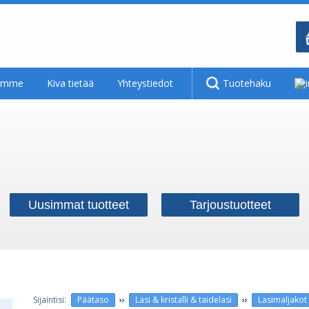
tamme
Kiva tietää
Yhteystiedot
Tuotehaku
Uusimmat tuotteet
Tarjoustuotteet
››
››
Päätaso
Lasi & kristalli & taidelasi
Lasimaljakot 