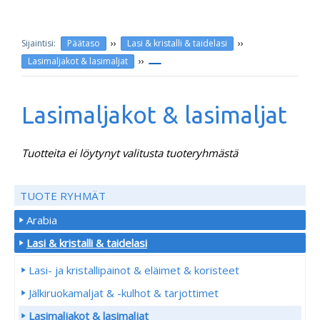
››
››
Päätaso
Lasi & kristalli & taidelasi
››
Lasimaljakot & lasimaljat
Lasimaljakot & lasimaljat
Tuotteita ei löytynyt valitusta tuoteryhmästä
TUOTE RYHMÄT
Arabia
Lasi & kristalli & taidelasi
Lasi- ja kristallipainot & eläimet & koristeet
Jälkiruokamaljat & -kulhot & tarjottimet
Lasimaljakot & lasimaljat