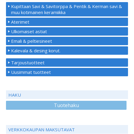
Kupittaan Savi & Savitorppa & Pentik & Kerman savi &
muu kotimainen keramiikka
Aterimet
Ulkomaiset astiat
Emali & peltiesineet
Kalevala & desing korut.
Tarjoustuotteet
Uusimmat tuotteet
HAKU
Tuotehaku
VERKKOKAUPAN MAKSUTAVAT