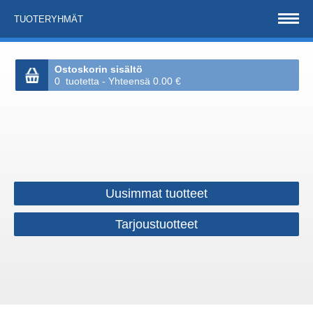
TUOTERYHMÄT
Ostoskorin sisältö
0 tuotetta - Yhteensä 0.00 €
Uusimmat tuotteet
Tarjoustuotteet