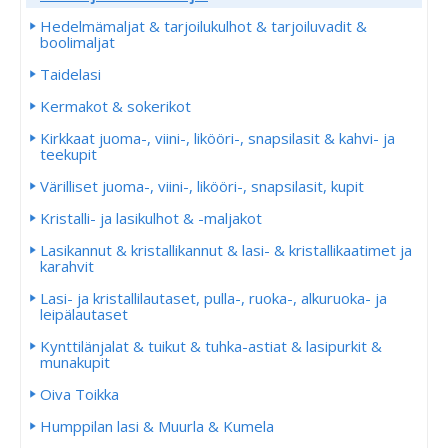
Hedelmämaljat & tarjoilukulhot & tarjoiluvadit &
boolimaljat
Taidelasi
Kermakot & sokerikot
Kirkkaat juoma-, viini-, likööri-, snapsilasit & kahvi- ja
teekupit
Värilliset juoma-, viini-, likööri-, snapsilasit, kupit
Kristalli- ja lasikulhot & -maljakot
Lasikannut & kristallikannut & lasi- & kristallikaatimet ja
karahvit
Lasi- ja kristallilautaset, pulla-, ruoka-, alkuruoka- ja
leipälautaset
Kynttilänjalat & tuikut & tuhka-astiat & lasipurkit &
munakupit
Oiva Toikka
Humppilan lasi & Muurla & Kumela