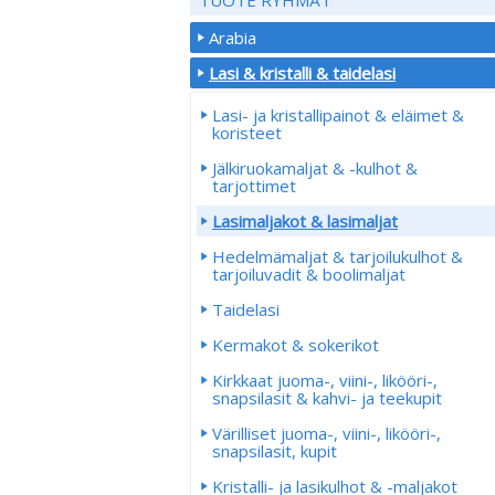
Arabia
Lasi & kristalli & taidelasi
Lasi- ja kristallipainot & eläimet &
koristeet
Jälkiruokamaljat & -kulhot &
tarjottimet
Lasimaljakot & lasimaljat
Hedelmämaljat & tarjoilukulhot &
tarjoiluvadit & boolimaljat
Taidelasi
Kermakot & sokerikot
Kirkkaat juoma-, viini-, likööri-,
snapsilasit & kahvi- ja teekupit
Värilliset juoma-, viini-, likööri-,
snapsilasit, kupit
Kristalli- ja lasikulhot & -maljakot