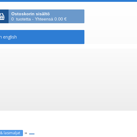
Ostoskorin sisältö
0 tuotetta - Yhteensä 0.00 €
››
& lasimaljat