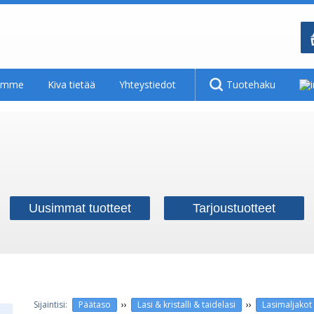
tamme
Kiva tietää
Yhteystiedot
Tuotehaku
Uusimmat tuotteet
Tarjoustuotteet
››
››
Päätaso
Lasi & kristalli & taidelasi
Lasimaljakot 