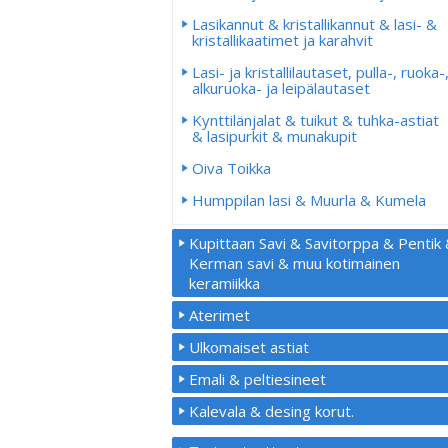
Lasikannut & kristallikannut & lasi- &
kristallikaatimet ja karahvit
Lasi- ja kristallilautaset, pulla-, ruoka-
alkuruoka- ja leipälautaset
Kynttilänjalat & tuikut & tuhka-astiat
& lasipurkit & munakupit
Oiva Toikka
Humppilan lasi & Muurla & Kumela
Kupittaan Savi & Savitorppa & Pentik
Kerman savi & muu kotimainen
keramiikka
Aterimet
Ulkomaiset astiat
Emali & peltiesineet
Kalevala & desing korut.