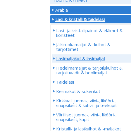
Arabia
Lasi & kristalli & taidelasi
Lasi- ja kristallipainot & eläimet &
koristeet
Jälkiruokamaljat & -kulhot &
tarjottimet
Lasimaljakot & lasimaljat
Hedelmämaljat & tarjoilukulhot &
tarjoiluvadit & boolimaljat
Taidelasi
Kermakot & sokerikot
Kirkkaat juoma-, viini-, likööri-,
snapsilasit & kahvi- ja teekupit
Värilliset juoma-, viini-, likööri-,
snapsilasit, kupit
Kristalli- ja lasikulhot & -maljakot