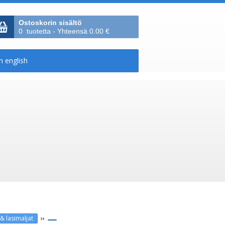
Ostoskorin sisältö
0 tuotetta - Yhteensä 0.00 €
››
& lasimaljat