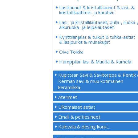
Lasikannut & kristallikannut & lasi- &
kristallikaatimet ja karahvit
Lasi- ja kristallilautaset, pulla-, ruoka-
alkuruoka- ja leipälautaset
Kynttilänjalat & tuikut & tuhka-astiat
& lasipurkit & munakupit
Oiva Toikka
Humppilan lasi & Muurla & Kumela
Kupittaan Savi & Savitorppa & Pentik
Kerman savi & muu kotimainen
keramiikka
Aterimet
Ulkomaiset astiat
Emali & peltiesineet
Kalevala & desing korut.