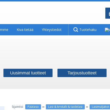
tamme
Kiva tietää
Yhteystiedot
Tuotehaku
Uusimmat tuotteet
Tarjoustuotteet
››
››
Päätaso
Lasi & kristalli & taidelasi
Lasimaljakot 