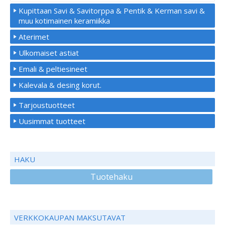
Kupittaan Savi & Savitorppa & Pentik & Kerman savi &
muu kotimainen keramiikka
Aterimet
Ulkomaiset astiat
Emali & peltiesineet
Kalevala & desing korut.
Tarjoustuotteet
Uusimmat tuotteet
HAKU
Tuotehaku
VERKKOKAUPAN MAKSUTAVAT