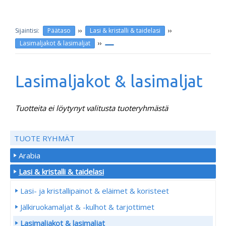
››
››
Päätaso
Lasi & kristalli & taidelasi
››
Lasimaljakot & lasimaljat
Lasimaljakot & lasimaljat
Tuotteita ei löytynyt valitusta tuoteryhmästä
TUOTE RYHMÄT
Arabia
Lasi & kristalli & taidelasi
Lasi- ja kristallipainot & eläimet & koristeet
Jälkiruokamaljat & -kulhot & tarjottimet
Lasimaljakot & lasimaljat