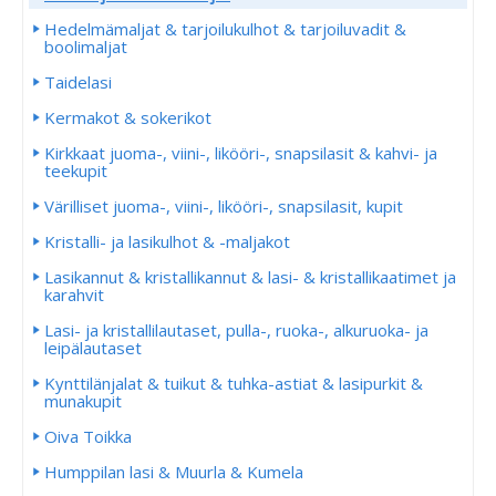
Hedelmämaljat & tarjoilukulhot & tarjoiluvadit &
boolimaljat
Taidelasi
Kermakot & sokerikot
Kirkkaat juoma-, viini-, likööri-, snapsilasit & kahvi- ja
teekupit
Värilliset juoma-, viini-, likööri-, snapsilasit, kupit
Kristalli- ja lasikulhot & -maljakot
Lasikannut & kristallikannut & lasi- & kristallikaatimet ja
karahvit
Lasi- ja kristallilautaset, pulla-, ruoka-, alkuruoka- ja
leipälautaset
Kynttilänjalat & tuikut & tuhka-astiat & lasipurkit &
munakupit
Oiva Toikka
Humppilan lasi & Muurla & Kumela