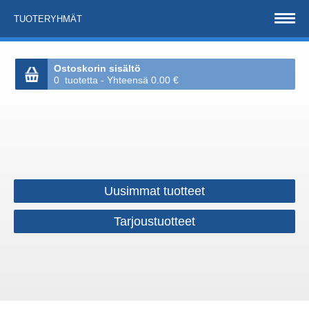
TUOTERYHMÄT
Ostoskorin sisältö
0 tuotetta - Yhteensä 0.00 €
Uusimmat tuotteet
Tarjoustuotteet