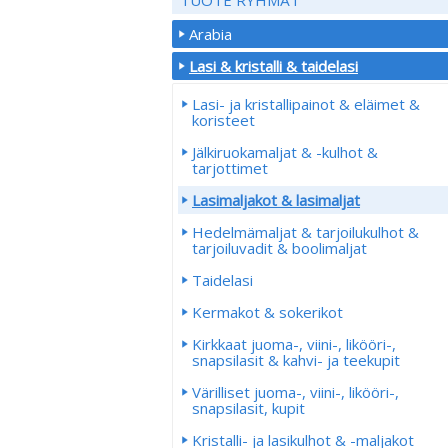
Arabia
Lasi & kristalli & taidelasi
Lasi- ja kristallipainot & eläimet &
koristeet
Jälkiruokamaljat & -kulhot &
tarjottimet
Lasimaljakot & lasimaljat
Hedelmämaljat & tarjoilukulhot &
tarjoiluvadit & boolimaljat
Taidelasi
Kermakot & sokerikot
Kirkkaat juoma-, viini-, likööri-,
snapsilasit & kahvi- ja teekupit
Värilliset juoma-, viini-, likööri-,
snapsilasit, kupit
Kristalli- ja lasikulhot & -maljakot