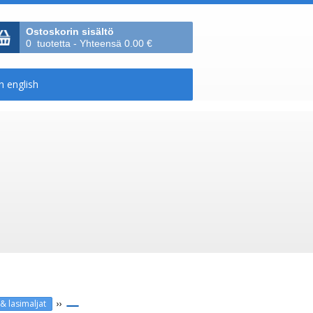
Ostoskorin sisältö
0 tuotetta - Yhteensä 0.00 €
››
& lasimaljat