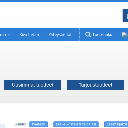
tamme
Kiva tietää
Yhteystiedot
Tuotehaku
Uusimmat tuotteet
Tarjoustuotteet
››
››
Päätaso
Lasi & kristalli & taidelasi
Lasimaljakot 