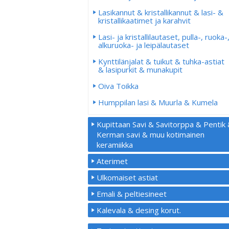
Lasikannut & kristallikannut & lasi- &
kristallikaatimet ja karahvit
Lasi- ja kristallilautaset, pulla-, ruoka-
alkuruoka- ja leipälautaset
Kynttilänjalat & tuikut & tuhka-astiat
& lasipurkit & munakupit
Oiva Toikka
Humppilan lasi & Muurla & Kumela
Kupittaan Savi & Savitorppa & Pentik
Kerman savi & muu kotimainen
keramiikka
Aterimet
Ulkomaiset astiat
Emali & peltiesineet
Kalevala & desing korut.