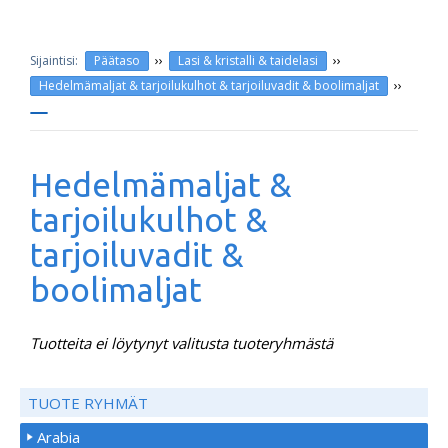
››
››
Päätaso
Lasi & kristalli & taidelasi
››
Hedelmämaljat & tarjoilukulhot & tarjoiluvadit & boolimaljat
Hedelmämaljat &
tarjoilukulhot &
tarjoiluvadit &
boolimaljat
Tuotteita ei löytynyt valitusta tuoteryhmästä
TUOTE RYHMÄT
Arabia