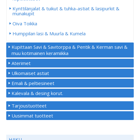
Kynttilänjalat & tuikut & tuhka-astiat & lasipurkit &
munakupit
Oiva Toikka
Humppilan lasi & Muurla & Kumela
Kupittaan Savi & Savitorppa & Pentik & Kerman savi &
muu kotimainen keramiikka
Aterimet
Ulkomaiset astiat
Emali & peltiesineet
Kalevala & desing korut.
Tarjoustuotteet
Uusimmat tuotteet
HAKU