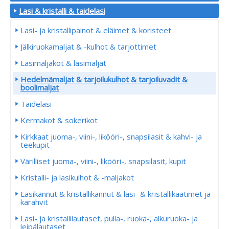
Lasi & kristalli & taidelasi
Lasi- ja kristallipainot & eläimet & koristeet
Jälkiruokamaljat & -kulhot & tarjottimet
Lasimaljakot & lasimaljat
Hedelmämaljat & tarjoilukulhot & tarjoiluvadit &
boolimaljat
Taidelasi
Kermakot & sokerikot
Kirkkaat juoma-, viini-, likööri-, snapsilasit & kahvi- ja
teekupit
Värilliset juoma-, viini-, likööri-, snapsilasit, kupit
Kristalli- ja lasikulhot & -maljakot
Lasikannut & kristallikannut & lasi- & kristallikaatimet ja
karahvit
Lasi- ja kristallilautaset, pulla-, ruoka-, alkuruoka- ja
leipälautaset