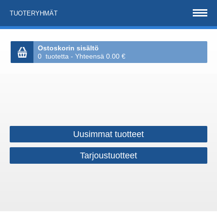
TUOTERYHMÄT
Ostoskorin sisältö
0 tuotetta - Yhteensä 0.00 €
Uusimmat tuotteet
Tarjoustuotteet