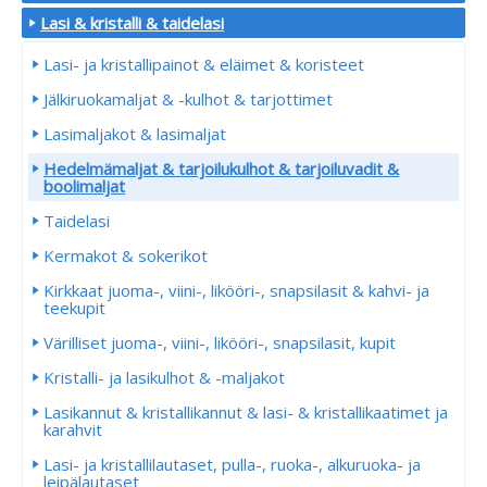
Lasi & kristalli & taidelasi
Lasi- ja kristallipainot & eläimet & koristeet
Jälkiruokamaljat & -kulhot & tarjottimet
Lasimaljakot & lasimaljat
Hedelmämaljat & tarjoilukulhot & tarjoiluvadit &
boolimaljat
Taidelasi
Kermakot & sokerikot
Kirkkaat juoma-, viini-, likööri-, snapsilasit & kahvi- ja
teekupit
Värilliset juoma-, viini-, likööri-, snapsilasit, kupit
Kristalli- ja lasikulhot & -maljakot
Lasikannut & kristallikannut & lasi- & kristallikaatimet ja
karahvit
Lasi- ja kristallilautaset, pulla-, ruoka-, alkuruoka- ja
leipälautaset