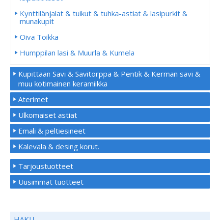
Kynttilänjalat & tuikut & tuhka-astiat & lasipurkit &
munakupit
Oiva Toikka
Humppilan lasi & Muurla & Kumela
Kupittaan Savi & Savitorppa & Pentik & Kerman savi &
muu kotimainen keramiikka
Aterimet
Ulkomaiset astiat
Emali & peltiesineet
Kalevala & desing korut.
Tarjoustuotteet
Uusimmat tuotteet
HAKU