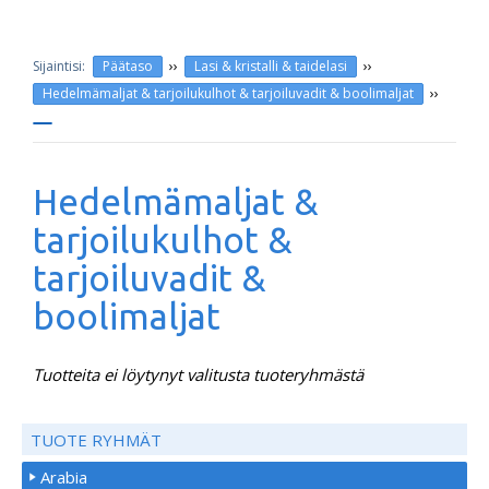
››
››
Päätaso
Lasi & kristalli & taidelasi
››
Hedelmämaljat & tarjoilukulhot & tarjoiluvadit & boolimaljat
Hedelmämaljat &
tarjoilukulhot &
tarjoiluvadit &
boolimaljat
Tuotteita ei löytynyt valitusta tuoteryhmästä
TUOTE RYHMÄT
Arabia