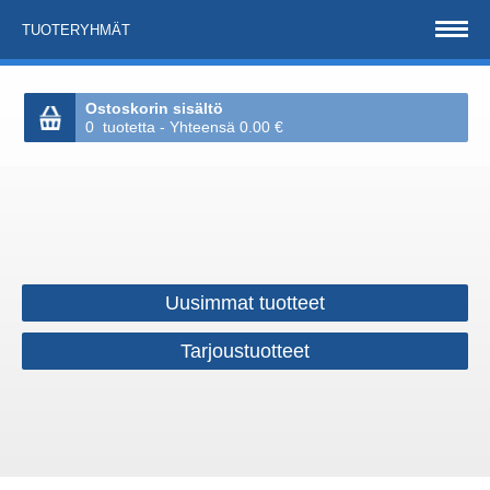
TUOTERYHMÄT
Ostoskorin sisältö
0 tuotetta - Yhteensä 0.00 €
Uusimmat tuotteet
Tarjoustuotteet