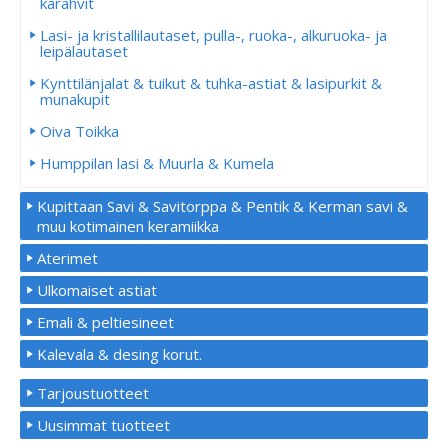
karahvit
Lasi- ja kristallilautaset, pulla-, ruoka-, alkuruoka- ja
leipälautaset
Kynttilänjalat & tuikut & tuhka-astiat & lasipurkit &
munakupit
Oiva Toikka
Humppilan lasi & Muurla & Kumela
Kupittaan Savi & Savitorppa & Pentik & Kerman savi &
muu kotimainen keramiikka
Aterimet
Ulkomaiset astiat
Emali & peltiesineet
Kalevala & desing korut.
Tarjoustuotteet
Uusimmat tuotteet