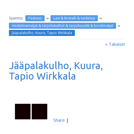
››
››
Päätaso
Lasi & kristalli & taidelasi
››
Hedelmämaljat & tarjoilukulhot & tarjoiluvadit & boolimaljat
Jääpalakulho, Kuura, Tapio Wirkkala
« Takaisin
Jääpalakulho, Kuura,
Tapio Wirkkala
Share
|