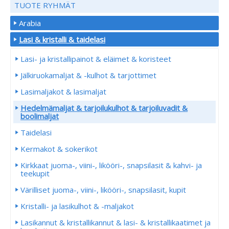
TUOTE RYHMÄT
Arabia
Lasi & kristalli & taidelasi
Lasi- ja kristallipainot & eläimet & koristeet
Jälkiruokamaljat & -kulhot & tarjottimet
Lasimaljakot & lasimaljat
Hedelmämaljat & tarjoilukulhot & tarjoiluvadit &
boolimaljat
Taidelasi
Kermakot & sokerikot
Kirkkaat juoma-, viini-, likööri-, snapsilasit & kahvi- ja
teekupit
Värilliset juoma-, viini-, likööri-, snapsilasit, kupit
Kristalli- ja lasikulhot & -maljakot
Lasikannut & kristallikannut & lasi- & kristallikaatimet ja