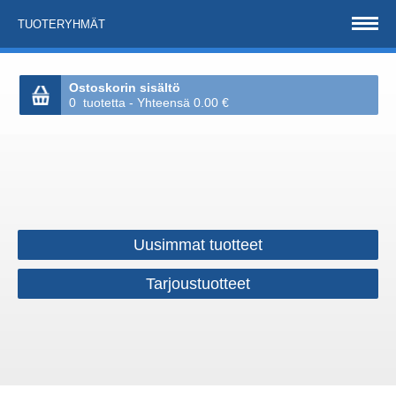
TUOTERYHMÄT
Ostoskorin sisältö
0 tuotetta - Yhteensä 0.00 €
Uusimmat tuotteet
Tarjoustuotteet