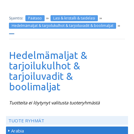
››
››
Päätaso
Lasi & kristalli & taidelasi
››
Hedelmämaljat & tarjoilukulhot & tarjoiluvadit & boolimaljat
Hedelmämaljat &
tarjoilukulhot &
tarjoiluvadit &
boolimaljat
Tuotteita ei löytynyt valitusta tuoteryhmästä
TUOTE RYHMÄT
Arabia