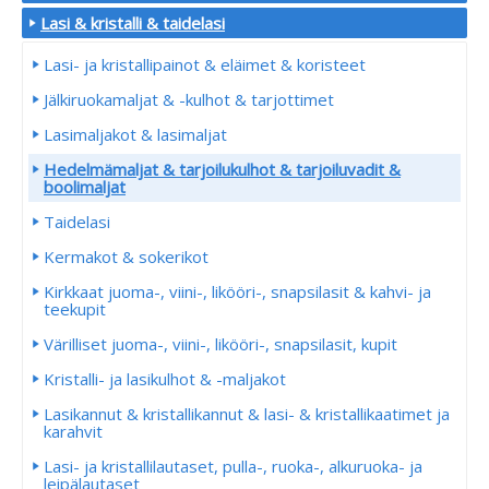
Lasi & kristalli & taidelasi
Lasi- ja kristallipainot & eläimet & koristeet
Jälkiruokamaljat & -kulhot & tarjottimet
Lasimaljakot & lasimaljat
Hedelmämaljat & tarjoilukulhot & tarjoiluvadit &
boolimaljat
Taidelasi
Kermakot & sokerikot
Kirkkaat juoma-, viini-, likööri-, snapsilasit & kahvi- ja
teekupit
Värilliset juoma-, viini-, likööri-, snapsilasit, kupit
Kristalli- ja lasikulhot & -maljakot
Lasikannut & kristallikannut & lasi- & kristallikaatimet ja
karahvit
Lasi- ja kristallilautaset, pulla-, ruoka-, alkuruoka- ja
leipälautaset