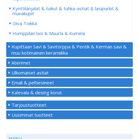
Kynttilänjalat & tuikut & tuhka-astiat & lasipurkit &
munakupit
Oiva Toikka
Humppilan lasi & Muurla & Kumela
Kupittaan Savi & Savitorppa & Pentik & Kerman savi &
muu kotimainen keramiikka
Aterimet
Ulkomaiset astiat
Emali & peltiesineet
Kalevala & desing korut.
Tarjoustuotteet
Uusimmat tuotteet
HAKU