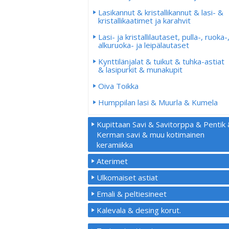
Lasikannut & kristallikannut & lasi- &
kristallikaatimet ja karahvit
Lasi- ja kristallilautaset, pulla-, ruoka-
alkuruoka- ja leipälautaset
Kynttilänjalat & tuikut & tuhka-astiat
& lasipurkit & munakupit
Oiva Toikka
Humppilan lasi & Muurla & Kumela
Kupittaan Savi & Savitorppa & Pentik
Kerman savi & muu kotimainen
keramiikka
Aterimet
Ulkomaiset astiat
Emali & peltiesineet
Kalevala & desing korut.