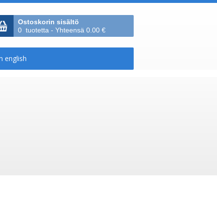
Ostoskorin sisältö
0 tuotetta - Yhteensä 0.00 €