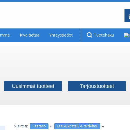
tamme
Kiva tietää
Yhteystiedot
Tuotehaku
Uusimmat tuotteet
Tarjoustuotteet
››
››
Päätaso
Lasi & kristalli & taidelasi