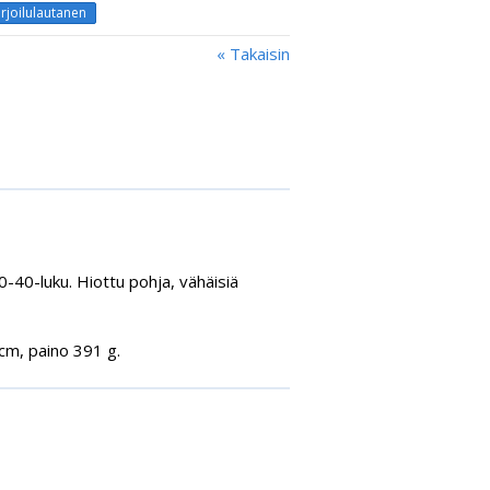
rjoilulautanen
« Takaisin
0-40-luku. Hiottu pohja, vähäisiä
 cm, paino 391 g.