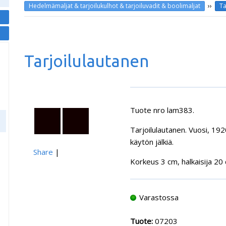
››
Hedelmämaljat & tarjoilukulhot & tarjoiluvadit & boolimaljat
Ta
Tarjoilulautanen
Tuote nro lam383.
Tarjoilulautanen. Vuosi, 192
käytön jälkiä.
Share
|
Korkeus 3 cm, halkaisija 20
Varastossa
Tuote:
07203