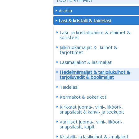
Arabia
Lasi & kristalli & taidelasi
Lasi- ja kristallipainot & eläimet &
koristeet
Jälkiruokamaljat & -kulhot &
tarjottimet
Lasimaljakot & lasimaljat
Hedelmämaljat & tarjoilukulhot &
tarjoiluvadit & boolimaljat
Taidelasi
Kermakot & sokerikot
Kirkkaat juoma-, viini-, likööri-,
snapsilasit & kahvi- ja teekupit
Värilliset juoma-, viini-, likööri-,
snapsilasit, kupit
Kristalli- ja lasikulhot & -maljakot