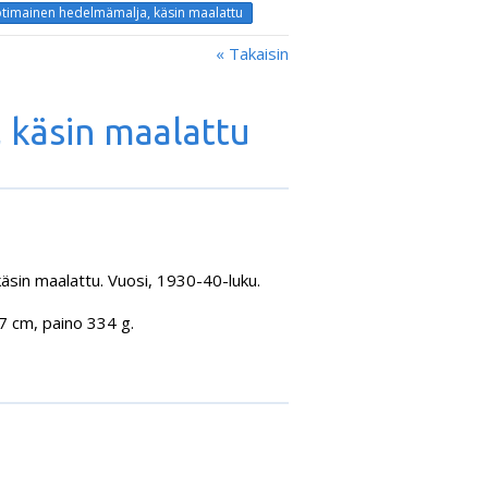
timainen hedelmämalja, käsin maalattu
« Takaisin
 käsin maalattu
sin maalattu. Vuosi, 1930-40-luku.
,7 cm, paino 334 g.