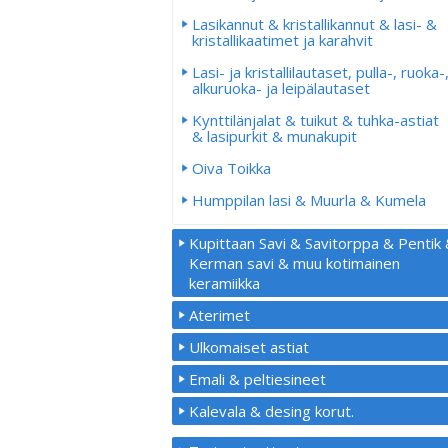
Lasikannut & kristallikannut & lasi- &
kristallikaatimet ja karahvit
Lasi- ja kristallilautaset, pulla-, ruoka-
alkuruoka- ja leipälautaset
Kynttilänjalat & tuikut & tuhka-astiat
& lasipurkit & munakupit
Oiva Toikka
Humppilan lasi & Muurla & Kumela
Kupittaan Savi & Savitorppa & Pentik
Kerman savi & muu kotimainen
keramiikka
Aterimet
Ulkomaiset astiat
Emali & peltiesineet
Kalevala & desing korut.