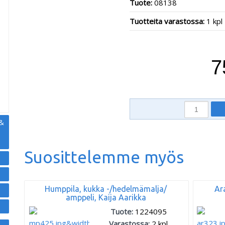
Tuote:
08138
Tuotteita varastossa:
1 kpl
,
7
 &
Suosittelemme myös
Humppila, kukka -/hedelmämalja/
Ar
amppeli, Kaija Aarikka
Tuote:
1224095
Varastossa:
2
kpl