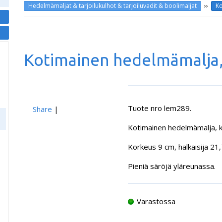
››
Hedelmämaljat & tarjoilukulhot & tarjoiluvadit & boolimaljat
Ko
Kotimainen hedelmämalja,
Tuote
nro lem289.
Share
|
Kotimainen hedelmämalja, kä
Korkeus 9 cm, halkaisija 21
Pieniä säröjä yläreunassa.
Varastossa