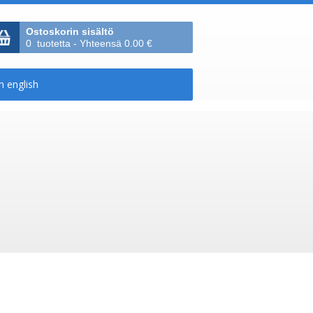
Ostoskorin sisältö
0 tuotetta - Yhteensä 0.00 €