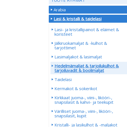
Arabia
Lasi & kristalli & taidelasi
Lasi- ja kristallipainot & eläimet &
koristeet
Jälkiruokamaljat & -kulhot &
tarjottimet
Lasimaljakot & lasimaljat
Hedelmämaljat & tarjoilukulhot &
tarjoiluvadit & boolimaljat
Taidelasi
Kermakot & sokerikot
Kirkkaat juoma-, viini-, likööri-,
snapsilasit & kahvi- ja teekupit
Värilliset juoma-, viini-, likööri-,
snapsilasit, kupit
Kristalli- ja lasikulhot & -maljakot