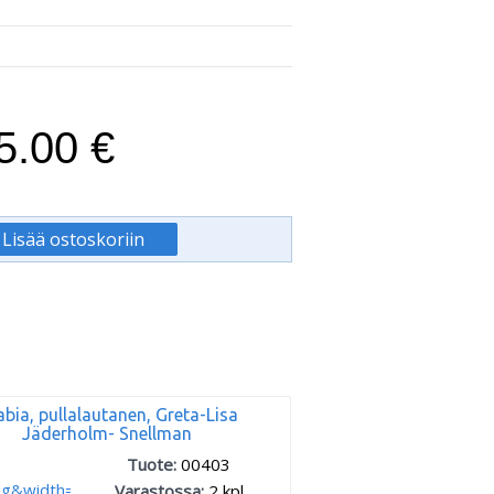
5.00 €
abia, pullalautanen, Greta-Lisa
Jäderholm- Snellman
Tuote:
00403
Varastossa:
2
kpl