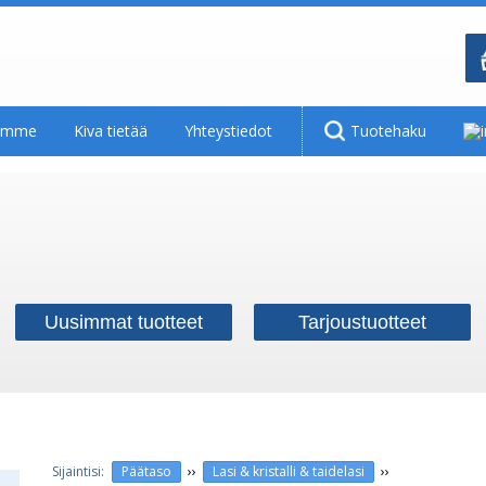
tamme
Kiva tietää
Yhteystiedot
Tuotehaku
Uusimmat tuotteet
Tarjoustuotteet
››
››
Päätaso
Lasi & kristalli & taidelasi