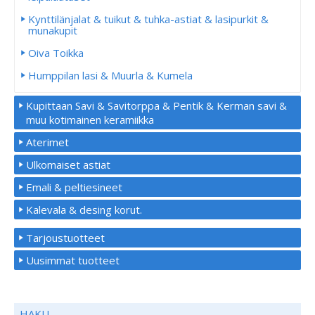
Kynttilänjalat & tuikut & tuhka-astiat & lasipurkit &
munakupit
Oiva Toikka
Humppilan lasi & Muurla & Kumela
Kupittaan Savi & Savitorppa & Pentik & Kerman savi &
muu kotimainen keramiikka
Aterimet
Ulkomaiset astiat
Emali & peltiesineet
Kalevala & desing korut.
Tarjoustuotteet
Uusimmat tuotteet
HAKU