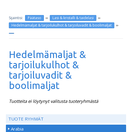
››
››
Päätaso
Lasi & kristalli & taidelasi
››
Hedelmämaljat & tarjoilukulhot & tarjoiluvadit & boolimaljat
Hedelmämaljat &
tarjoilukulhot &
tarjoiluvadit &
boolimaljat
Tuotteita ei löytynyt valitusta tuoteryhmästä
TUOTE RYHMÄT
Arabia