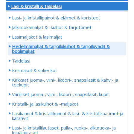
Lasi & kristalli & taidelasi
Lasi- ja kristallipainot & eläimet & koristeet
Jälkiruokamaljat & -kulhot & tarjottimet
Lasimaljakot & lasimaljat
Hedelmämaljat & tarjoilukulhot & tarjoiluvadit &
boolimaljat
Taidelasi
Kermakot & sokerikot
Kirkkaat juoma-, viini-, likööri-, snapsilasit & kahvi- ja
teekupit
Värilliset juoma-, viini-, likööri-, snapsilasit, kupit
Kristalli- ja lasikulhot & -maljakot
Lasikannut & kristallikannut & lasi- & kristallikaatimet ja
karahvit
Lasi- ja kristallilautaset, pulla-, ruoka-, alkuruoka- ja
leipälautaset