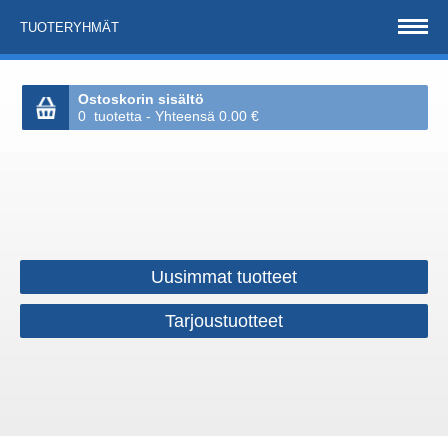
TUOTERYHMÄT
Ostoskorin sisältö
0 tuotetta - Yhteensä 0.00 €
Uusimmat tuotteet
Tarjoustuotteet