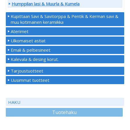
Humppilan lasi & Muurla & Kumela
Kupittaan Savi & Savitorppa & Pentik & Kerman savi &
muu kotimainen keramiikka
Aterimet
Ulkomaiset astiat
Emali & peltiesineet
Kalevala & desing korut.
Tarjoustuotteet
Uusimmat tuotteet
HAKU
Tuotehaku