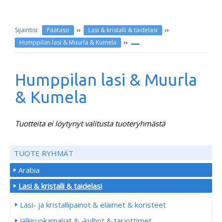
››
››
Päätaso
Lasi & kristalli & taidelasi
››
Humppilan lasi & Muurla & Kumela
Humppilan lasi & Muurla
& Kumela
Tuotteita ei löytynyt valitusta tuoteryhmästä
TUOTE RYHMÄT
Arabia
Lasi & kristalli & taidelasi
Lasi- ja kristallipainot & eläimet & koristeet
Jälkiruokamaljat & -kulhot & tarjottimet