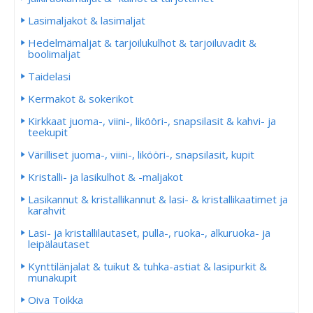
Lasimaljakot & lasimaljat
Hedelmämaljat & tarjoilukulhot & tarjoiluvadit &
boolimaljat
Taidelasi
Kermakot & sokerikot
Kirkkaat juoma-, viini-, likööri-, snapsilasit & kahvi- ja
teekupit
Värilliset juoma-, viini-, likööri-, snapsilasit, kupit
Kristalli- ja lasikulhot & -maljakot
Lasikannut & kristallikannut & lasi- & kristallikaatimet ja
karahvit
Lasi- ja kristallilautaset, pulla-, ruoka-, alkuruoka- ja
leipälautaset
Kynttilänjalat & tuikut & tuhka-astiat & lasipurkit &
munakupit
Oiva Toikka