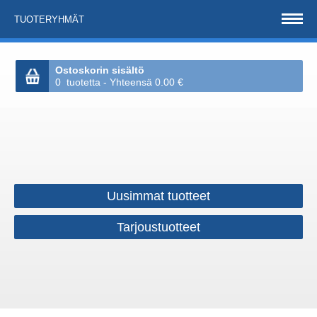
TUOTERYHMÄT
Ostoskorin sisältö
0 tuotetta - Yhteensä 0.00 €
Uusimmat tuotteet
Tarjoustuotteet