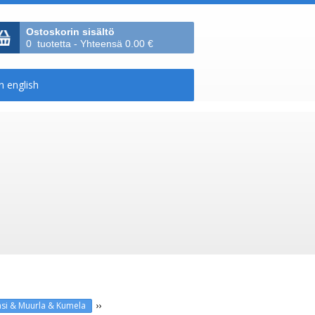
Ostoskorin sisältö
0 tuotetta - Yhteensä 0.00 €
››
si & Muurla & Kumela