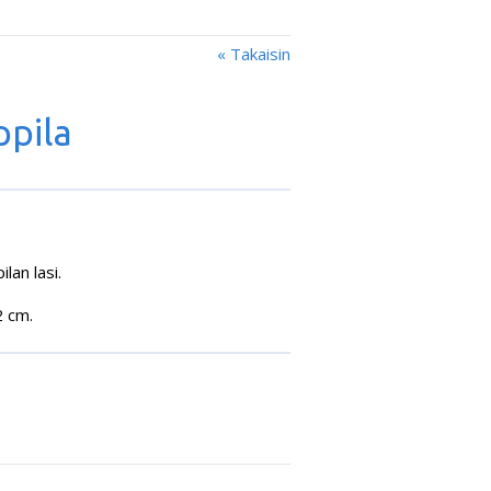
« Takaisin
ppila
lan lasi.
2 cm.