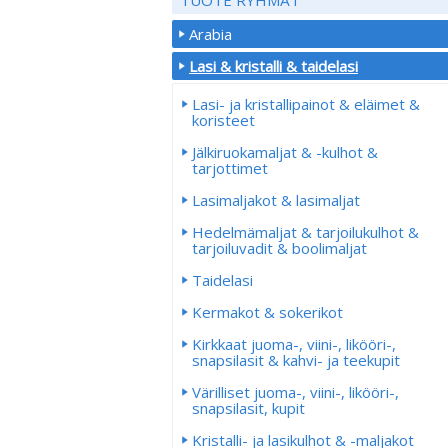
Arabia
Lasi & kristalli & taidelasi
Lasi- ja kristallipainot & eläimet &
koristeet
Jälkiruokamaljat & -kulhot &
tarjottimet
Lasimaljakot & lasimaljat
Hedelmämaljat & tarjoilukulhot &
tarjoiluvadit & boolimaljat
Taidelasi
Kermakot & sokerikot
Kirkkaat juoma-, viini-, likööri-,
snapsilasit & kahvi- ja teekupit
Värilliset juoma-, viini-, likööri-,
snapsilasit, kupit
Kristalli- ja lasikulhot & -maljakot