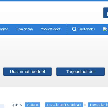
tamme
Kiva tietää
Yhteystiedot
Tuotehaku
Uusimmat tuotteet
Tarjoustuotteet
››
››
Päätaso
Lasi & kristalli & taidelasi
Humppilan la