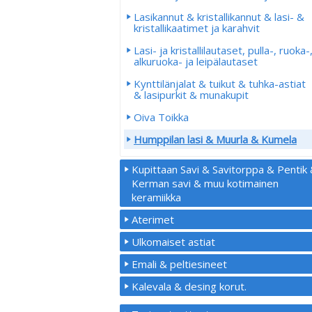
Lasikannut & kristallikannut & lasi- &
kristallikaatimet ja karahvit
Lasi- ja kristallilautaset, pulla-, ruoka-
alkuruoka- ja leipälautaset
Kynttilänjalat & tuikut & tuhka-astiat
& lasipurkit & munakupit
Oiva Toikka
Humppilan lasi & Muurla & Kumela
Kupittaan Savi & Savitorppa & Pentik
Kerman savi & muu kotimainen
keramiikka
Aterimet
Ulkomaiset astiat
Emali & peltiesineet
Kalevala & desing korut.