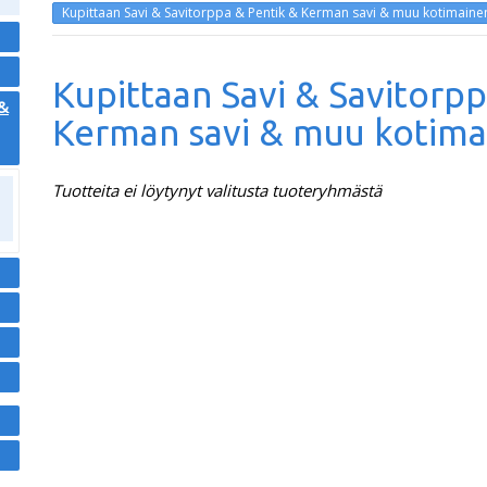
Kupittaan Savi & Savitorppa & Pentik & Kerman savi & muu kotimaine
Kupittaan Savi & Savitorpp
 &
Kerman savi & muu kotima
Tuotteita ei löytynyt valitusta tuoteryhmästä