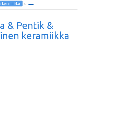
››
n keramiikka
a & Pentik &
inen keramiikka