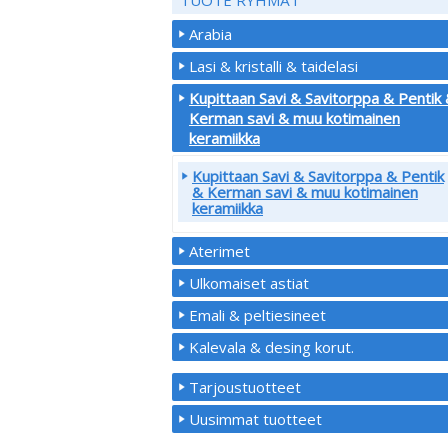
Arabia
Lasi & kristalli & taidelasi
Kupittaan Savi & Savitorppa & Pentik
Kerman savi & muu kotimainen
keramiikka
Kupittaan Savi & Savitorppa & Pentik
& Kerman savi & muu kotimainen
keramiikka
Aterimet
Ulkomaiset astiat
Emali & peltiesineet
Kalevala & desing korut.
Tarjoustuotteet
Uusimmat tuotteet