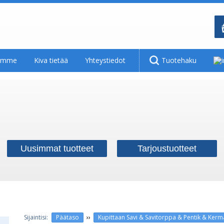
tamme
Kiva tietää
Yhteystiedot
Tuotehaku
Uusimmat tuotteet
Tarjoustuotteet
››
Päätaso
Kupittaan Savi & Savitorppa & Pentik & Ker