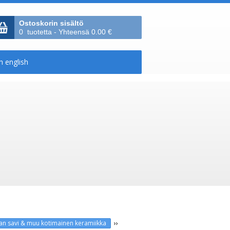
Ostoskorin sisältö
0 tuotetta - Yhteensä 0.00 €
››
man savi & muu kotimainen keramiikka