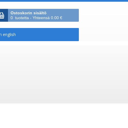
Ostoskorin sisältö
0 tuotetta - Yhteensä 0.00 €