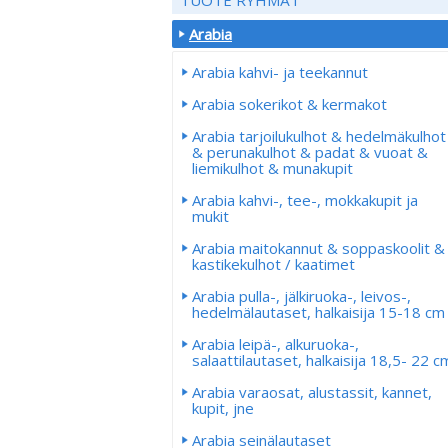
Arabia
Arabia kahvi- ja teekannut
Arabia sokerikot & kermakot
Arabia tarjoilukulhot & hedelmäkulhot
& perunakulhot & padat & vuoat &
liemikulhot & munakupit
Arabia kahvi-, tee-, mokkakupit ja
mukit
Arabia maitokannut & soppaskoolit &
kastikekulhot / kaatimet
Arabia pulla-, jälkiruoka-, leivos-,
hedelmälautaset, halkaisija 15-18 cm
Arabia leipä-, alkuruoka-,
salaattilautaset, halkaisija 18,5- 22 c
Arabia varaosat, alustassit, kannet,
kupit, jne
Arabia seinälautaset