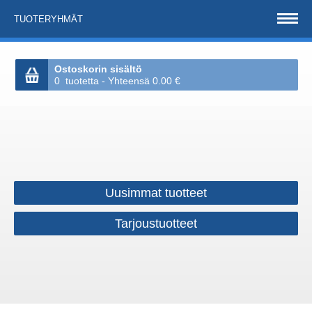
TUOTERYHMÄT
Ostoskorin sisältö
0 tuotetta - Yhteensä 0.00 €
Uusimmat tuotteet
Tarjoustuotteet