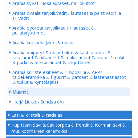
Arabia syvät ruokalautaset, murokulhot
Arabia ovaalit tarjoiluvadit / lautaset & paistivadit ja
sillivadit
Arabia pyöreät tarjoilivadit / lautaset &
pullatarjottimet
Arabia kukkamaljakot & ruukut
Arabia voipytyt & mausteikot & kastikepullot &
sirottimet & hillopurkit & tuhka-astiat & tuopit / mukit
& purkit & leikkuulaudat & tarjottimet
Arabia koriste esineet & riisiposliini & ARA/
taidekeramiikka & figuurit & patsaat & lastenastiastot
& tuikut & kynttiläjalat
Muumit
Heljä Liukko- Sundström
Lasi & kristalli & taidelasi
Kupittaan Savi & Savitorppa & Pentik & Kerman savi &
muu kotimainen keramiikka