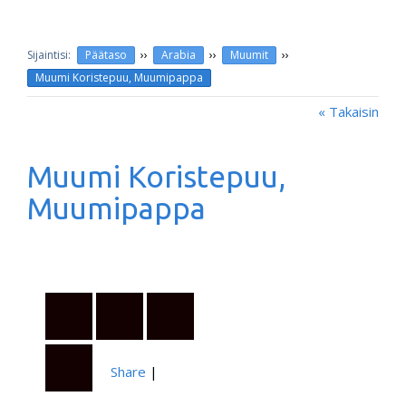
››
››
››
Päätaso
Arabia
Muumit
Muumi Koristepuu, Muumipappa
« Takaisin
Muumi Koristepuu,
Muumipappa
Share
|