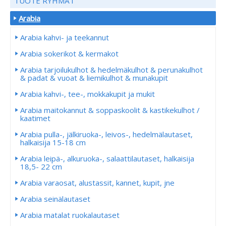
TUOTE RYHMÄT
Arabia
Arabia kahvi- ja teekannut
Arabia sokerikot & kermakot
Arabia tarjoilukulhot & hedelmäkulhot & perunakulhot
& padat & vuoat & liemikulhot & munakupit
Arabia kahvi-, tee-, mokkakupit ja mukit
Arabia maitokannut & soppaskoolit & kastikekulhot /
kaatimet
Arabia pulla-, jälkiruoka-, leivos-, hedelmälautaset,
halkaisija 15-18 cm
Arabia leipä-, alkuruoka-, salaattilautaset, halkaisija
18,5- 22 cm
Arabia varaosat, alustassit, kannet, kupit, jne
Arabia seinälautaset
Arabia matalat ruokalautaset