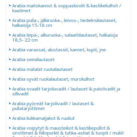
Arabia maitokannut & soppaskoolit & kastikekulhot /
kaatimet
Arabia pulla-, jälkiruoka-, leivos-, hedelmälautaset,
halkaisija 15-18 cm
Arabia leipä-, alkuruoka-, salaattilautaset, halkaisija
18,5- 22 cm
Arabia varaosat, alustassit, kannet, kupit, jne
Arabia seinälautaset
Arabia matalat ruokalautaset
Arabia syvät ruokalautaset, murokulhot
Arabia ovaalit tarjoiluvadit / lautaset & paistivadit ja
sillivadit
Arabia pyöreät tarjoilivadit / lautaset &
pullatarjottimet
Arabia kukkamaljakot & ruukut
Arabia voipytyt & mausteikot & kastikepullot &
sirottimet & hillopurkit & tuhka-astiat & tuopit / mukit