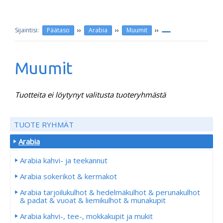
››
››
››
Päätaso
Arabia
Muumit
Muumit
Tuotteita ei löytynyt valitusta tuoteryhmästä
TUOTE RYHMÄT
Arabia
Arabia kahvi- ja teekannut
Arabia sokerikot & kermakot
Arabia tarjoilukulhot & hedelmäkulhot & perunakulhot
& padat & vuoat & liemikulhot & munakupit
Arabia kahvi-, tee-, mokkakupit ja mukit