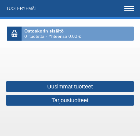
TUOTERYHMÄT
Ostoskorin sisältö
0 tuotetta - Yhteensä 0.00 €
Uusimmat tuotteet
Tarjoustuotteet