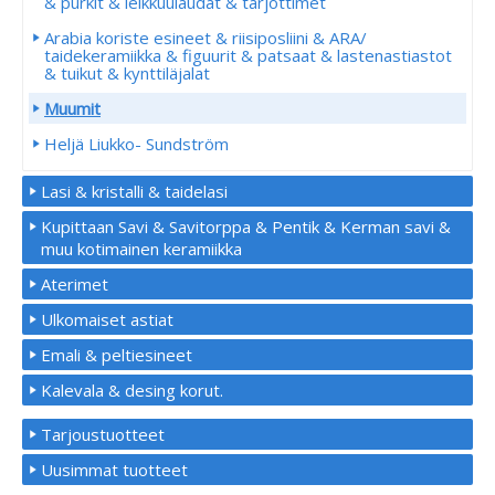
& purkit & leikkuulaudat & tarjottimet
Arabia koriste esineet & riisiposliini & ARA/
taidekeramiikka & figuurit & patsaat & lastenastiastot
& tuikut & kynttiläjalat
Muumit
Heljä Liukko- Sundström
Lasi & kristalli & taidelasi
Kupittaan Savi & Savitorppa & Pentik & Kerman savi &
muu kotimainen keramiikka
Aterimet
Ulkomaiset astiat
Emali & peltiesineet
Kalevala & desing korut.
Tarjoustuotteet
Uusimmat tuotteet