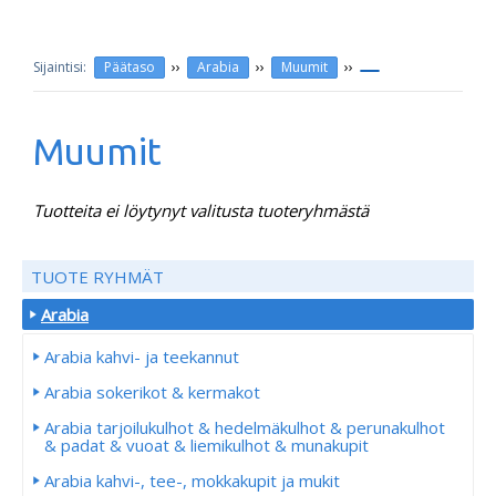
››
››
››
Päätaso
Arabia
Muumit
Muumit
Tuotteita ei löytynyt valitusta tuoteryhmästä
TUOTE RYHMÄT
Arabia
Arabia kahvi- ja teekannut
Arabia sokerikot & kermakot
Arabia tarjoilukulhot & hedelmäkulhot & perunakulhot
& padat & vuoat & liemikulhot & munakupit
Arabia kahvi-, tee-, mokkakupit ja mukit