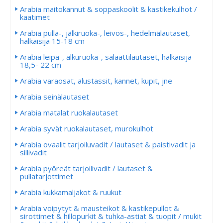
Arabia maitokannut & soppaskoolit & kastikekulhot /
kaatimet
Arabia pulla-, jälkiruoka-, leivos-, hedelmälautaset,
halkaisija 15-18 cm
Arabia leipä-, alkuruoka-, salaattilautaset, halkaisija
18,5- 22 cm
Arabia varaosat, alustassit, kannet, kupit, jne
Arabia seinälautaset
Arabia matalat ruokalautaset
Arabia syvät ruokalautaset, murokulhot
Arabia ovaalit tarjoiluvadit / lautaset & paistivadit ja
sillivadit
Arabia pyöreät tarjoilivadit / lautaset &
pullatarjottimet
Arabia kukkamaljakot & ruukut
Arabia voipytyt & mausteikot & kastikepullot &
sirottimet & hillopurkit & tuhka-astiat & tuopit / mukit