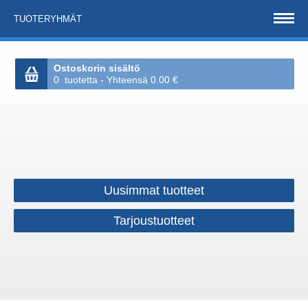
TUOTERYHMÄT
Ostoskorin sisältö
0 tuotetta - Yhteensä 0.00 €
Uusimmat tuotteet
Tarjoustuotteet