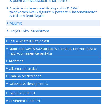
& purkit & leikkuulaudat & tarjottimet
Arabia koriste esineet & riisiposliini & ARA/
taidekeramiikka & figuurit & patsaat & lastenastiastot
& tuikut & kynttiläjalat
Muumit
Heljä Liukko- Sundström
Lasi & kristalli & taidelasi
Kupittaan Savi & Savitorppa & Pentik & Kerman savi &
muu kotimainen keramiikka
Aterimet
Ulkomaiset astiat
Emali & peltiesineet
Kalevala & desing korut.
Tarjoustuotteet
Uusimmat tuotteet