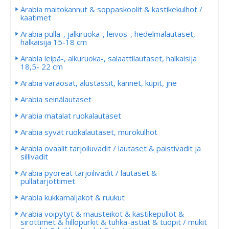
Arabia maitokannut & soppaskoolit & kastikekulhot /
kaatimet
Arabia pulla-, jälkiruoka-, leivos-, hedelmälautaset,
halkaisija 15-18 cm
Arabia leipä-, alkuruoka-, salaattilautaset, halkaisija
18,5- 22 cm
Arabia varaosat, alustassit, kannet, kupit, jne
Arabia seinälautaset
Arabia matalat ruokalautaset
Arabia syvät ruokalautaset, murokulhot
Arabia ovaalit tarjoiluvadit / lautaset & paistivadit ja
sillivadit
Arabia pyöreät tarjoilivadit / lautaset &
pullatarjottimet
Arabia kukkamaljakot & ruukut
Arabia voipytyt & mausteikot & kastikepullot &
sirottimet & hillopurkit & tuhka-astiat & tuopit / mukit