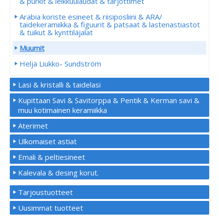
& purkit & leikkuulaudat & tarjottimet
Arabia koriste esineet & riisiposliini & ARA/
taidekeramiikka & figuurit & patsaat & lastenastiastot
& tuikut & kynttiläjalat
Muumit
Heljä Liukko- Sundström
Lasi & kristalli & taidelasi
Kupittaan Savi & Savitorppa & Pentik & Kerman savi &
muu kotimainen keramiikka
Aterimet
Ulkomaiset astiat
Emali & peltiesineet
Kalevala & desing korut.
Tarjoustuotteet
Uusimmat tuotteet