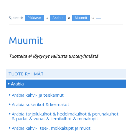
››
››
››
Päätaso
Arabia
Muumit
Muumit
Tuotteita ei löytynyt valitusta tuoteryhmästä
TUOTE RYHMÄT
Arabia
Arabia kahvi- ja teekannut
Arabia sokerikot & kermakot
Arabia tarjoilukulhot & hedelmäkulhot & perunakulhot
& padat & vuoat & liemikulhot & munakupit
Arabia kahvi-, tee-, mokkakupit ja mukit