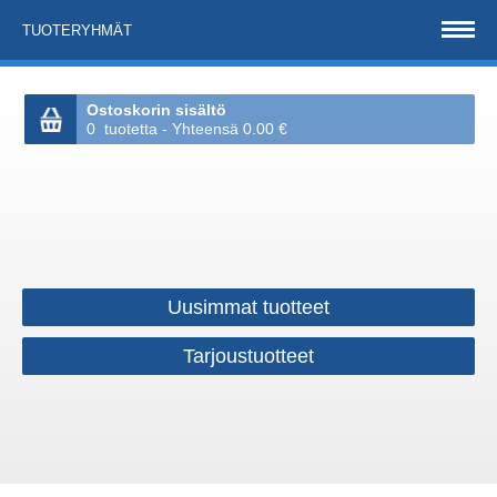
TUOTERYHMÄT
Ostoskorin sisältö
0 tuotetta - Yhteensä 0.00 €
Uusimmat tuotteet
Tarjoustuotteet