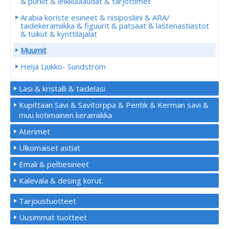
& purkit & leikkuulaudat & tarjottimet
Arabia koriste esineet & riisiposliini & ARA/
taidekeramiikka & figuurit & patsaat & lastenastiastot
& tuikut & kynttiläjalat
Muumit
Heljä Liukko- Sundström
Lasi & kristalli & taidelasi
Kupittaan Savi & Savitorppa & Pentik & Kerman savi &
muu kotimainen keramiikka
Aterimet
Ulkomaiset astiat
Emali & peltiesineet
Kalevala & desing korut.
Tarjoustuotteet
Uusimmat tuotteet