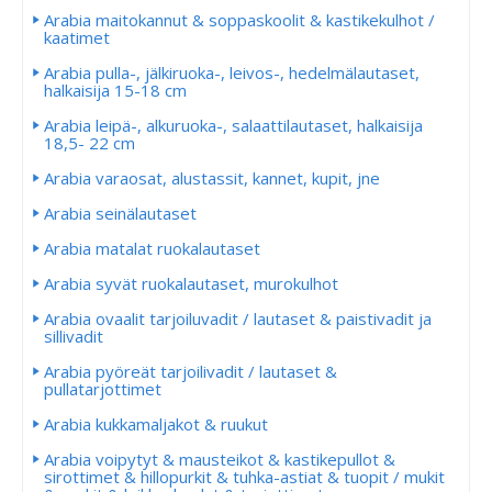
Arabia maitokannut & soppaskoolit & kastikekulhot /
kaatimet
Arabia pulla-, jälkiruoka-, leivos-, hedelmälautaset,
halkaisija 15-18 cm
Arabia leipä-, alkuruoka-, salaattilautaset, halkaisija
18,5- 22 cm
Arabia varaosat, alustassit, kannet, kupit, jne
Arabia seinälautaset
Arabia matalat ruokalautaset
Arabia syvät ruokalautaset, murokulhot
Arabia ovaalit tarjoiluvadit / lautaset & paistivadit ja
sillivadit
Arabia pyöreät tarjoilivadit / lautaset &
pullatarjottimet
Arabia kukkamaljakot & ruukut
Arabia voipytyt & mausteikot & kastikepullot &
sirottimet & hillopurkit & tuhka-astiat & tuopit / mukit