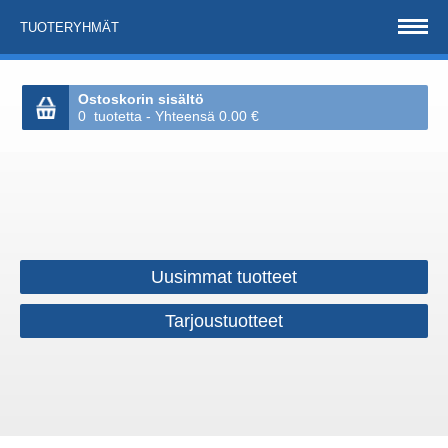
TUOTERYHMÄT
Ostoskorin sisältö
0 tuotetta - Yhteensä 0.00 €
Uusimmat tuotteet
Tarjoustuotteet