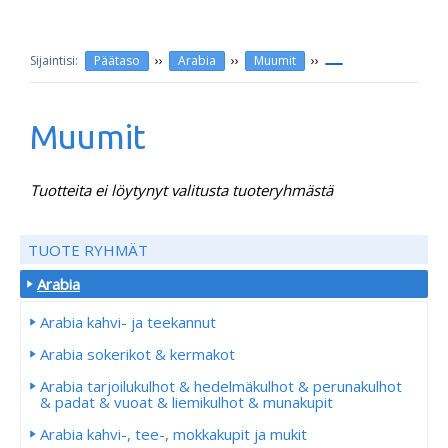
››
››
››
Päätaso
Arabia
Muumit
Muumit
Tuotteita ei löytynyt valitusta tuoteryhmästä
TUOTE RYHMÄT
Arabia
Arabia kahvi- ja teekannut
Arabia sokerikot & kermakot
Arabia tarjoilukulhot & hedelmäkulhot & perunakulhot
& padat & vuoat & liemikulhot & munakupit
Arabia kahvi-, tee-, mokkakupit ja mukit