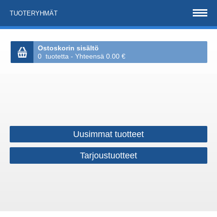
TUOTERYHMÄT
Ostoskorin sisältö
0 tuotetta - Yhteensä 0.00 €
Uusimmat tuotteet
Tarjoustuotteet