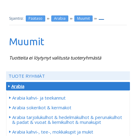
››
››
››
Päätaso
Arabia
Muumit
Muumit
Tuotteita ei löytynyt valitusta tuoteryhmästä
TUOTE RYHMÄT
Arabia
Arabia kahvi- ja teekannut
Arabia sokerikot & kermakot
Arabia tarjoilukulhot & hedelmäkulhot & perunakulhot
& padat & vuoat & liemikulhot & munakupit
Arabia kahvi-, tee-, mokkakupit ja mukit