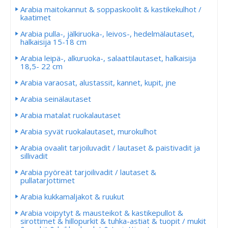
Arabia maitokannut & soppaskoolit & kastikekulhot /
kaatimet
Arabia pulla-, jälkiruoka-, leivos-, hedelmälautaset,
halkaisija 15-18 cm
Arabia leipä-, alkuruoka-, salaattilautaset, halkaisija
18,5- 22 cm
Arabia varaosat, alustassit, kannet, kupit, jne
Arabia seinälautaset
Arabia matalat ruokalautaset
Arabia syvät ruokalautaset, murokulhot
Arabia ovaalit tarjoiluvadit / lautaset & paistivadit ja
sillivadit
Arabia pyöreät tarjoilivadit / lautaset &
pullatarjottimet
Arabia kukkamaljakot & ruukut
Arabia voipytyt & mausteikot & kastikepullot &
sirottimet & hillopurkit & tuhka-astiat & tuopit / mukit