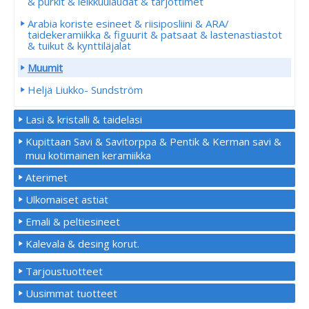
& purkit & leikkuulaudat & tarjottimet
Arabia koriste esineet & riisiposliini & ARA/
taidekeramiikka & figuurit & patsaat & lastenastiastot
& tuikut & kynttiläjalat
Muumit
Heljä Liukko- Sundström
Lasi & kristalli & taidelasi
Kupittaan Savi & Savitorppa & Pentik & Kerman savi &
muu kotimainen keramiikka
Aterimet
Ulkomaiset astiat
Emali & peltiesineet
Kalevala & desing korut.
Tarjoustuotteet
Uusimmat tuotteet