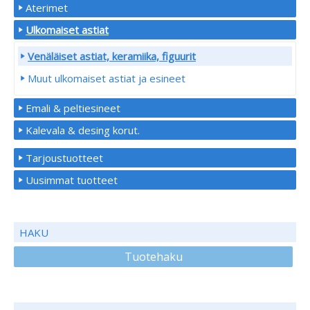
Aterimet
Ulkomaiset astiat
Venäläiset astiat, keramiika, figuurit
Muut ulkomaiset astiat ja esineet
Emali & peltiesineet
Kalevala & desing korut.
Tarjoustuotteet
Uusimmat tuotteet
HAKU
Tuotehaku