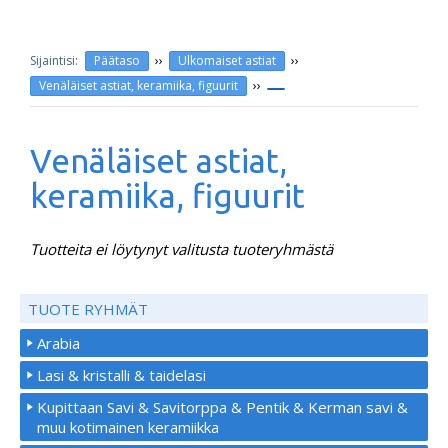
››
››
Päätaso
Ulkomaiset astiat
››
Venäläiset astiat, keramiika, figuurit
Venäläiset astiat,
keramiika, figuurit
Tuotteita ei löytynyt valitusta tuoteryhmästä
TUOTE RYHMÄT
Arabia
Lasi & kristalli & taidelasi
Kupittaan Savi & Savitorppa & Pentik & Kerman savi &
muu kotimainen keramiikka