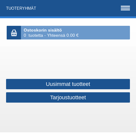
TUOTERYHMÄT
Ostoskorin sisältö
0 tuotetta - Yhteensä 0.00 €
Uusimmat tuotteet
Tarjoustuotteet