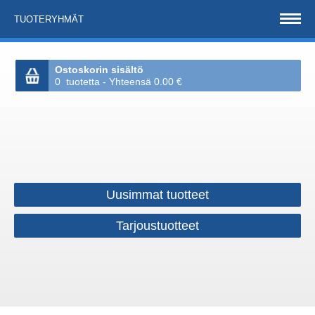
TUOTERYHMÄT
Ostoskorin sisältö
0 tuotetta - Yhteensä 0.00 €
Uusimmat tuotteet
Tarjoustuotteet