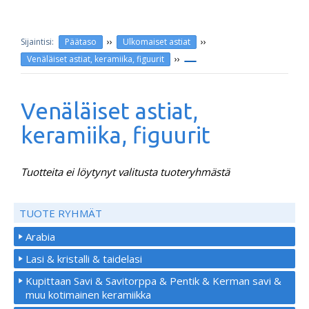
››
››
Päätaso
Ulkomaiset astiat
››
Venäläiset astiat, keramiika, figuurit
Venäläiset astiat,
keramiika, figuurit
Tuotteita ei löytynyt valitusta tuoteryhmästä
TUOTE RYHMÄT
Arabia
Lasi & kristalli & taidelasi
Kupittaan Savi & Savitorppa & Pentik & Kerman savi &
muu kotimainen keramiikka