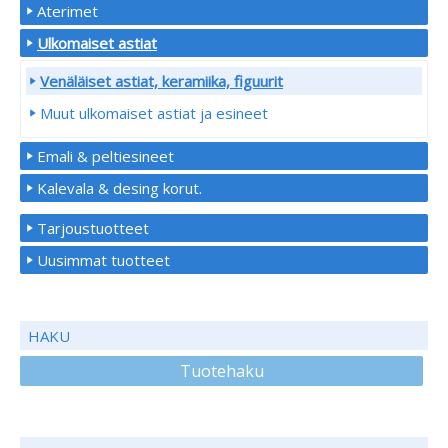
Aterimet
Ulkomaiset astiat
Venäläiset astiat, keramiika, figuurit
Muut ulkomaiset astiat ja esineet
Emali & peltiesineet
Kalevala & desing korut.
Tarjoustuotteet
Uusimmat tuotteet
HAKU
Tuotehaku