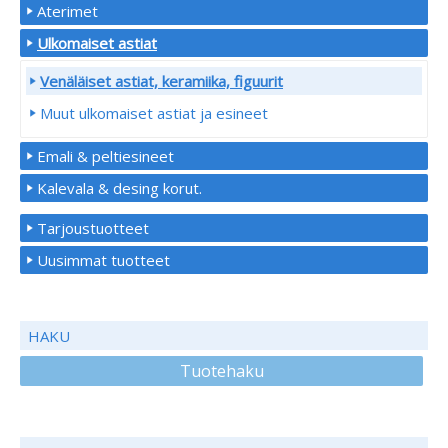
Aterimet
Ulkomaiset astiat
Venäläiset astiat, keramiika, figuurit
Muut ulkomaiset astiat ja esineet
Emali & peltiesineet
Kalevala & desing korut.
Tarjoustuotteet
Uusimmat tuotteet
HAKU
Tuotehaku