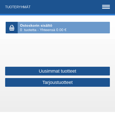
TUOTERYHMÄT
Ostoskorin sisältö
0 tuotetta - Yhteensä 0.00 €
Uusimmat tuotteet
Tarjoustuotteet