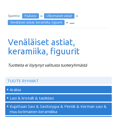
››
››
Päätaso
Ulkomaiset astiat
››
Venäläiset astiat, keramiika, figuurit
Venäläiset astiat,
keramiika, figuurit
Tuotteita ei löytynyt valitusta tuoteryhmästä
TUOTE RYHMÄT
Arabia
Lasi & kristalli & taidelasi
Kupittaan Savi & Savitorppa & Pentik & Kerman savi &
muu kotimainen keramiikka