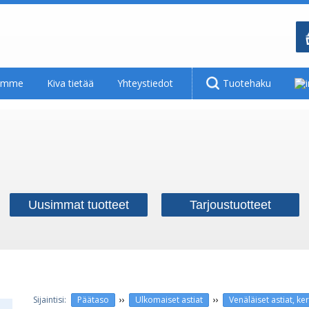
tamme
Kiva tietää
Yhteystiedot
Tuotehaku
Uusimmat tuotteet
Tarjoustuotteet
››
››
Päätaso
Ulkomaiset astiat
Venäläiset astiat, ker