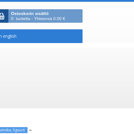
Ostoskorin sisältö
0 tuotetta - Yhteensä 0.00 €
››
amiika, figuurit