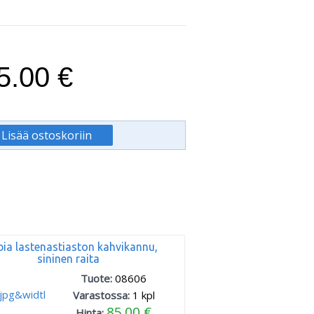
5.00 €
ia lastenastiaston kahvikannu,
sininen raita
Tuote:
08606
Varastossa:
1
kpl
85.00 €
Hinta: