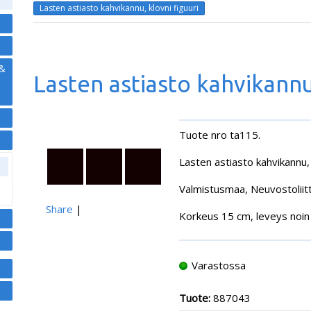
Lasten astiasto kahvikannu, klovni figuuri
 &
Lasten astiasto kahvikannu,
Tuote nro ta115.
Lasten astiasto kahvikannu, k
Valmistusmaa, Neuvostoliitt
Share
|
Korkeus 15 cm, leveys noin
Varastossa
Tuote:
887043