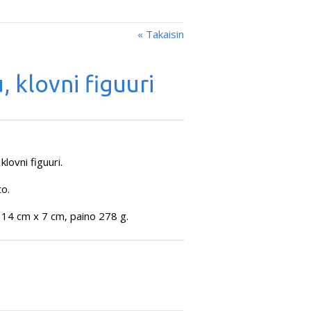
« Takaisin
 klovni figuuri
lovni figuuri.
o.
 14 cm x 7 cm, paino 278 g.