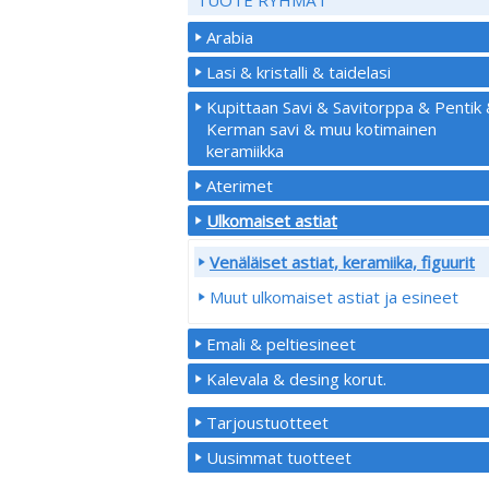
Arabia
Lasi & kristalli & taidelasi
Kupittaan Savi & Savitorppa & Pentik
Kerman savi & muu kotimainen
keramiikka
Aterimet
Ulkomaiset astiat
Venäläiset astiat, keramiika, figuurit
Muut ulkomaiset astiat ja esineet
Emali & peltiesineet
Kalevala & desing korut.
Tarjoustuotteet
Uusimmat tuotteet