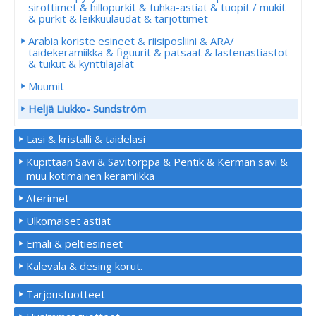
sirottimet & hillopurkit & tuhka-astiat & tuopit / mukit
& purkit & leikkuulaudat & tarjottimet
Arabia koriste esineet & riisiposliini & ARA/
taidekeramiikka & figuurit & patsaat & lastenastiastot
& tuikut & kynttiläjalat
Muumit
Heljä Liukko- Sundström
Lasi & kristalli & taidelasi
Kupittaan Savi & Savitorppa & Pentik & Kerman savi &
muu kotimainen keramiikka
Aterimet
Ulkomaiset astiat
Emali & peltiesineet
Kalevala & desing korut.
Tarjoustuotteet