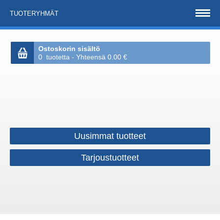
TUOTERYHMÄT
Ostoskorin sisältö
0 tuotetta - Yhteensä 0.00 €
Uusimmat tuotteet
Tarjoustuotteet