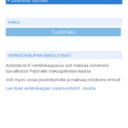
Uusimmat tuotteet
HAKU
Tuotehaku
VERKKOKAUPAN MAKSUTAVAT
Astiataivas.fi-verkkokaupassa voit maksaa ostoksesi
turvallisesti Paytrailin maksupalvelun kautta.
Voit myös ostaa Joustoluotolla ja maksaa ostoksesi erissä!
Lue lisää verkkokaupan sopimusehdot -sivulta.