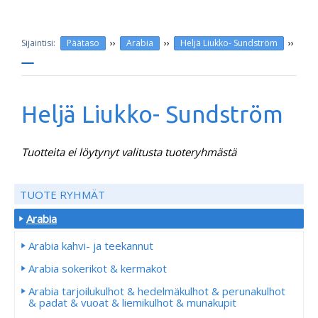
››
››
››
Päätaso
Arabia
Heljä Liukko- Sundström
Heljä Liukko- Sundström
Tuotteita ei löytynyt valitusta tuoteryhmästä
TUOTE RYHMÄT
Arabia
Arabia kahvi- ja teekannut
Arabia sokerikot & kermakot
Arabia tarjoilukulhot & hedelmäkulhot & perunakulhot
& padat & vuoat & liemikulhot & munakupit