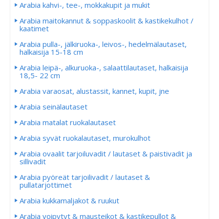
Arabia kahvi-, tee-, mokkakupit ja mukit
Arabia maitokannut & soppaskoolit & kastikekulhot /
kaatimet
Arabia pulla-, jälkiruoka-, leivos-, hedelmälautaset,
halkaisija 15-18 cm
Arabia leipä-, alkuruoka-, salaattilautaset, halkaisija
18,5- 22 cm
Arabia varaosat, alustassit, kannet, kupit, jne
Arabia seinälautaset
Arabia matalat ruokalautaset
Arabia syvät ruokalautaset, murokulhot
Arabia ovaalit tarjoiluvadit / lautaset & paistivadit ja
sillivadit
Arabia pyöreät tarjoilivadit / lautaset &
pullatarjottimet
Arabia kukkamaljakot & ruukut
Arabia voipytyt & mausteikot & kastikepullot &