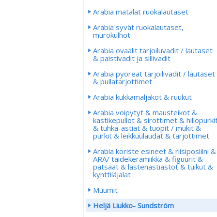
Arabia matalat ruokalautaset
Arabia syvät ruokalautaset,
murokulhot
Arabia ovaalit tarjoiluvadit / lautaset
& paistivadit ja sillivadit
Arabia pyöreät tarjoilivadit / lautaset
& pullatarjottimet
Arabia kukkamaljakot & ruukut
Arabia voipytyt & mausteikot &
kastikepullot & sirottimet & hillopurki
& tuhka-astiat & tuopit / mukit &
purkit & leikkuulaudat & tarjottimet
Arabia koriste esineet & riisiposliini &
ARA/ taidekeramiikka & figuurit &
patsaat & lastenastiastot & tuikut &
kynttiläjalat
Muumit
Heljä Liukko- Sundström