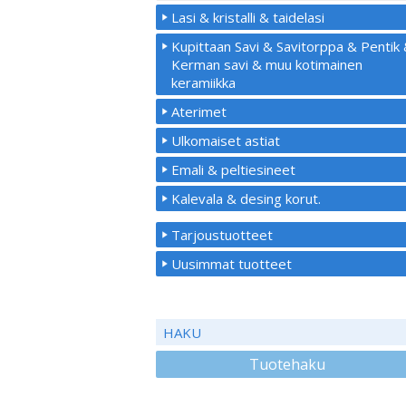
Lasi & kristalli & taidelasi
Kupittaan Savi & Savitorppa & Pentik
Kerman savi & muu kotimainen
keramiikka
Aterimet
Ulkomaiset astiat
Emali & peltiesineet
Kalevala & desing korut.
Tarjoustuotteet
Uusimmat tuotteet
HAKU
Tuotehaku