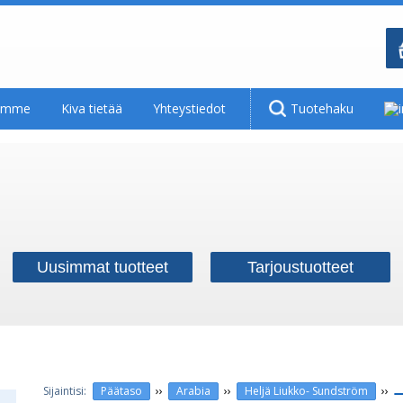
tamme
Kiva tietää
Yhteystiedot
Tuotehaku
Uusimmat tuotteet
Tarjoustuotteet
››
››
››
Päätaso
Arabia
Heljä Liukko- Sundström