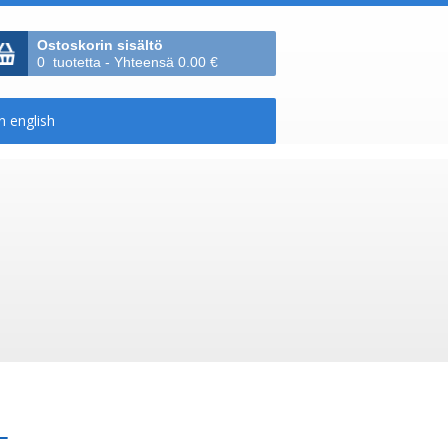
Ostoskorin sisältö
0 tuotetta - Yhteensä 0.00 €