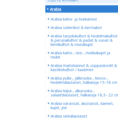
Arabia
Arabia kahvi- ja teekannut
Arabia sokerikot & kermakot
Arabia tarjoilukulhot & hedelmäkulhot
& perunakulhot & padat & vuoat &
liemikulhot & munakupit
Arabia kahvi-, tee-, mokkakupit ja
mukit
Arabia maitokannut & soppaskoolit &
kastikekulhot / kaatimet
Arabia pulla-, jälkiruoka-, leivos-,
hedelmälautaset, halkaisija 15-18 cm
Arabia leipä-, alkuruoka-,
salaattilautaset, halkaisija 18,5- 22 c
Arabia varaosat, alustassit, kannet,
kupit, jne
Arabia seinälautaset