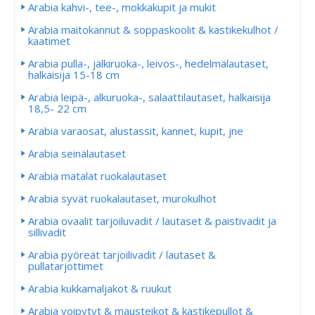
Arabia kahvi-, tee-, mokkakupit ja mukit
Arabia maitokannut & soppaskoolit & kastikekulhot /
kaatimet
Arabia pulla-, jälkiruoka-, leivos-, hedelmälautaset,
halkaisija 15-18 cm
Arabia leipä-, alkuruoka-, salaattilautaset, halkaisija
18,5- 22 cm
Arabia varaosat, alustassit, kannet, kupit, jne
Arabia seinälautaset
Arabia matalat ruokalautaset
Arabia syvät ruokalautaset, murokulhot
Arabia ovaalit tarjoiluvadit / lautaset & paistivadit ja
sillivadit
Arabia pyöreät tarjoilivadit / lautaset &
pullatarjottimet
Arabia kukkamaljakot & ruukut
Arabia voipytyt & mausteikot & kastikepullot &