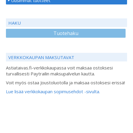
Uusimmat tuotteet
HAKU
Tuotehaku
VERKKOKAUPAN MAKSUTAVAT
Astiataivas.fi-verkkokaupassa voit maksaa ostoksesi
turvallisesti Paytrailin maksupalvelun kautta.
Voit myös ostaa Joustoluotolla ja maksaa ostoksesi erissä!
Lue lisää verkkokaupan sopimusehdot -sivulta.