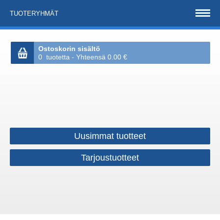
TUOTERYHMÄT
Ostoskorin sisältö
0 tuotetta - Yhteensä 0.00 €
Uusimmat tuotteet
Tarjoustuotteet