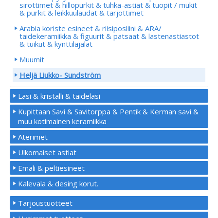
sirottimet & hillopurkit & tuhka-astiat & tuopit / mukit
& purkit & leikkuulaudat & tarjottimet
Arabia koriste esineet & riisiposliini & ARA/
taidekeramiikka & figuurit & patsaat & lastenastiastot
& tuikut & kynttiläjalat
Muumit
Heljä Liukko- Sundström
Lasi & kristalli & taidelasi
Kupittaan Savi & Savitorppa & Pentik & Kerman savi &
muu kotimainen keramiikka
Aterimet
Ulkomaiset astiat
Emali & peltiesineet
Kalevala & desing korut.
Tarjoustuotteet