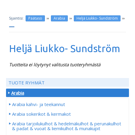
››
››
››
Päätaso
Arabia
Heljä Liukko- Sundström
Heljä Liukko- Sundström
Tuotteita ei löytynyt valitusta tuoteryhmästä
TUOTE RYHMÄT
Arabia
Arabia kahvi- ja teekannut
Arabia sokerikot & kermakot
Arabia tarjoilukulhot & hedelmäkulhot & perunakulhot
& padat & vuoat & liemikulhot & munakupit