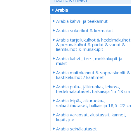
Arabia
Arabia kahvi- ja teekannut
Arabia sokerikot & kermakot
Arabia tarjoilukulhot & hedelmäkulhot
& perunakulhot & padat & vuoat &
liemikulhot & munakupit
Arabia kahvi-, tee-, mokkakupit ja
mukit
Arabia maitokannut & soppaskoolit &
kastikekulhot / kaatimet
Arabia pulla-, jälkiruoka-, leivos-,
hedelmälautaset, halkaisija 15-18 cm
Arabia leipä-, alkuruoka-,
salaattilautaset, halkaisija 18,5- 22 c
Arabia varaosat, alustassit, kannet,
kupit, jne
Arabia seinälautaset