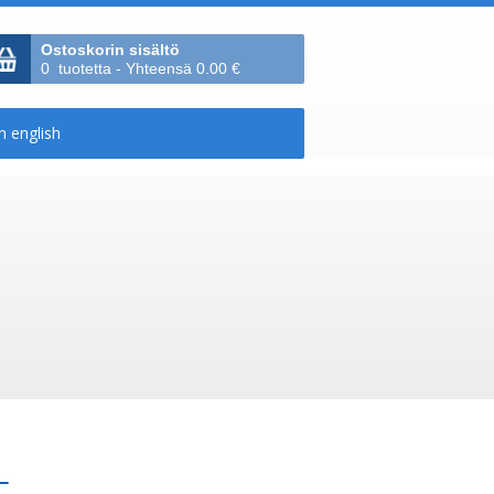
Ostoskorin sisältö
0 tuotetta - Yhteensä 0.00 €