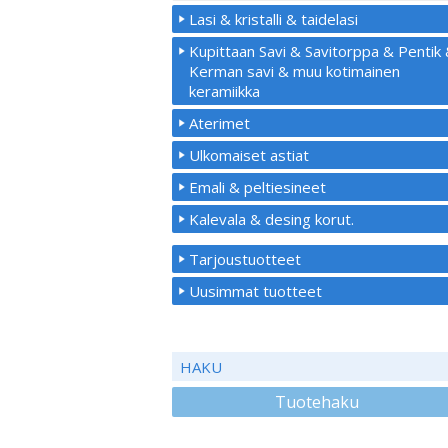
Lasi & kristalli & taidelasi
Kupittaan Savi & Savitorppa & Pentik
Kerman savi & muu kotimainen
keramiikka
Aterimet
Ulkomaiset astiat
Emali & peltiesineet
Kalevala & desing korut.
Tarjoustuotteet
Uusimmat tuotteet
HAKU
Tuotehaku