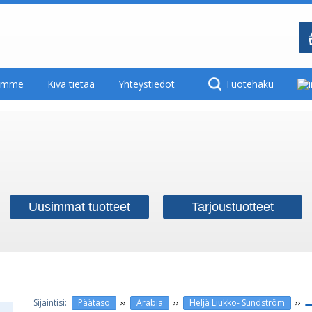
tamme
Kiva tietää
Yhteystiedot
Tuotehaku
Uusimmat tuotteet
Tarjoustuotteet
››
››
››
Päätaso
Arabia
Heljä Liukko- Sundström