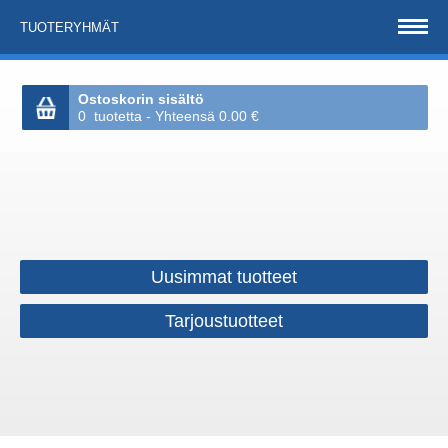
TUOTERYHMÄT
Ostoskorin sisältö
0 tuotetta - Yhteensä 0.00 €
Uusimmat tuotteet
Tarjoustuotteet