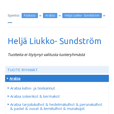
››
››
››
Päätaso
Arabia
Heljä Liukko- Sundström
Heljä Liukko- Sundström
Tuotteita ei löytynyt valitusta tuoteryhmästä
TUOTE RYHMÄT
Arabia
Arabia kahvi- ja teekannut
Arabia sokerikot & kermakot
Arabia tarjoilukulhot & hedelmäkulhot & perunakulhot
& padat & vuoat & liemikulhot & munakupit