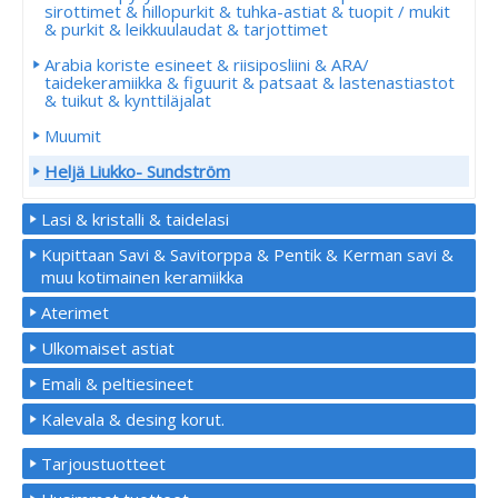
sirottimet & hillopurkit & tuhka-astiat & tuopit / mukit
& purkit & leikkuulaudat & tarjottimet
Arabia koriste esineet & riisiposliini & ARA/
taidekeramiikka & figuurit & patsaat & lastenastiastot
& tuikut & kynttiläjalat
Muumit
Heljä Liukko- Sundström
Lasi & kristalli & taidelasi
Kupittaan Savi & Savitorppa & Pentik & Kerman savi &
muu kotimainen keramiikka
Aterimet
Ulkomaiset astiat
Emali & peltiesineet
Kalevala & desing korut.
Tarjoustuotteet