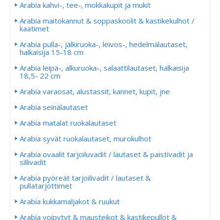
Arabia kahvi-, tee-, mokkakupit ja mukit
Arabia maitokannut & soppaskoolit & kastikekulhot /
kaatimet
Arabia pulla-, jälkiruoka-, leivos-, hedelmälautaset,
halkaisija 15-18 cm
Arabia leipä-, alkuruoka-, salaattilautaset, halkaisija
18,5- 22 cm
Arabia varaosat, alustassit, kannet, kupit, jne
Arabia seinälautaset
Arabia matalat ruokalautaset
Arabia syvät ruokalautaset, murokulhot
Arabia ovaalit tarjoiluvadit / lautaset & paistivadit ja
sillivadit
Arabia pyöreät tarjoilivadit / lautaset &
pullatarjottimet
Arabia kukkamaljakot & ruukut
Arabia voipytyt & mausteikot & kastikepullot &