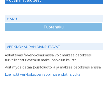
Uusimmat tuotteet
HAKU
Tuotehaku
VERKKOKAUPAN MAKSUTAVAT
Astiataivas.fi-verkkokaupassa voit maksaa ostoksesi
turvallisesti Paytrailin maksupalvelun kautta.
Voit myös ostaa Joustoluotolla ja maksaa ostoksesi erissä!
Lue lisää verkkokaupan sopimusehdot -sivulta.