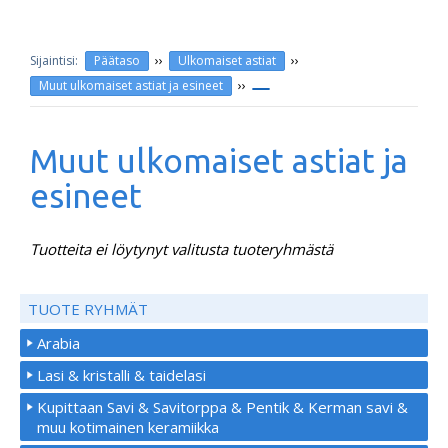
››
››
Päätaso
Ulkomaiset astiat
››
Muut ulkomaiset astiat ja esineet
Muut ulkomaiset astiat ja
esineet
Tuotteita ei löytynyt valitusta tuoteryhmästä
TUOTE RYHMÄT
Arabia
Lasi & kristalli & taidelasi
Kupittaan Savi & Savitorppa & Pentik & Kerman savi &
muu kotimainen keramiikka