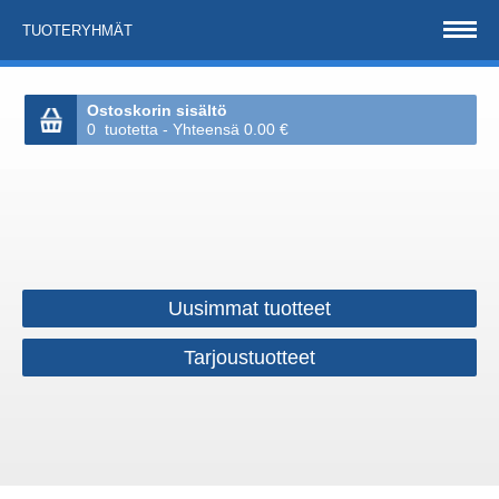
TUOTERYHMÄT
Ostoskorin sisältö
0 tuotetta - Yhteensä 0.00 €
Uusimmat tuotteet
Tarjoustuotteet