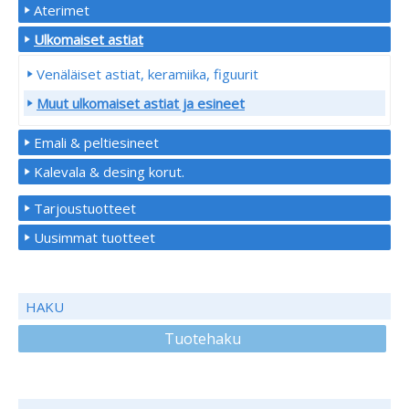
Aterimet
Ulkomaiset astiat
Venäläiset astiat, keramiika, figuurit
Muut ulkomaiset astiat ja esineet
Emali & peltiesineet
Kalevala & desing korut.
Tarjoustuotteet
Uusimmat tuotteet
HAKU
Tuotehaku