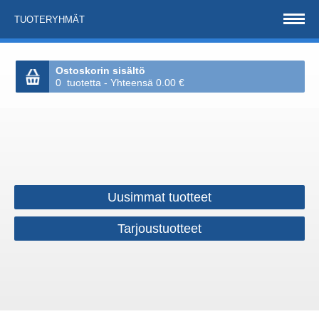
TUOTERYHMÄT
Ostoskorin sisältö
0 tuotetta - Yhteensä 0.00 €
Uusimmat tuotteet
Tarjoustuotteet