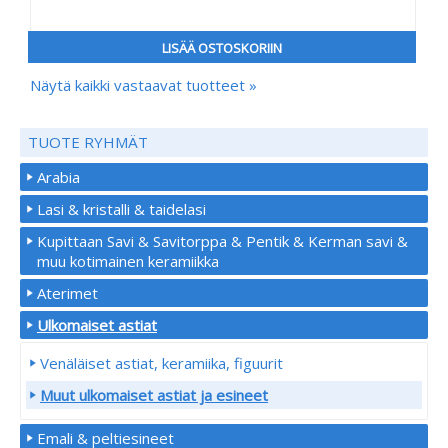
LISÄÄ OSTOSKORIIN
Näytä kaikki vastaavat tuotteet »
TUOTE RYHMÄT
Arabia
Lasi & kristalli & taidelasi
Kupittaan Savi & Savitorppa & Pentik & Kerman savi &
muu kotimainen keramiikka
Aterimet
Ulkomaiset astiat
Venäläiset astiat, keramiika, figuurit
Muut ulkomaiset astiat ja esineet
Emali & peltiesineet