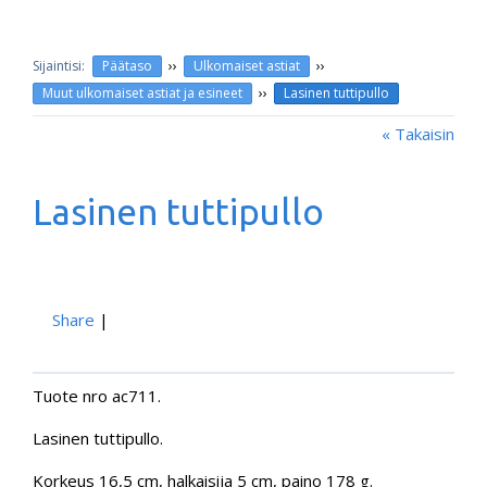
››
››
Päätaso
Ulkomaiset astiat
››
Muut ulkomaiset astiat ja esineet
Lasinen tuttipullo
« Takaisin
Lasinen tuttipullo
Share
|
Tuote nro ac711.
Lasinen tuttipullo.
Korkeus 16,5 cm, halkaisija 5 cm, paino 178 g.