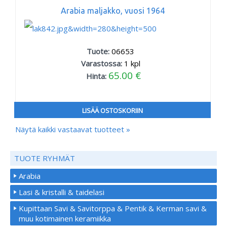
Arabia maljakko, vuosi 1964
Tuote:
06653
Varastossa:
1
kpl
65.00 €
Hinta:
LISÄÄ OSTOSKORIIN
Näytä kaikki vastaavat tuotteet »
TUOTE RYHMÄT
Arabia
Lasi & kristalli & taidelasi
Kupittaan Savi & Savitorppa & Pentik & Kerman savi &
muu kotimainen keramiikka