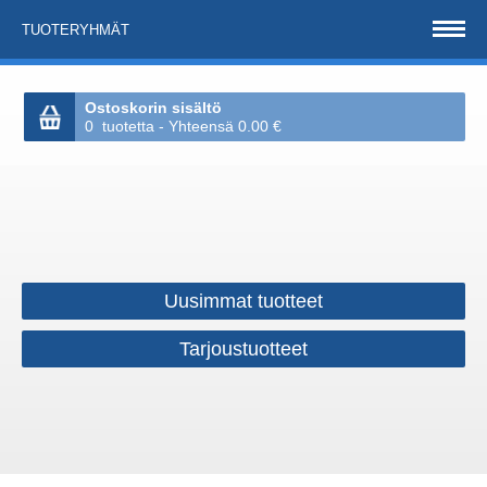
TUOTERYHMÄT
Ostoskorin sisältö
0 tuotetta - Yhteensä 0.00 €
Uusimmat tuotteet
Tarjoustuotteet