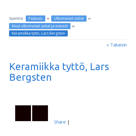
››
››
Päätaso
Ulkomaiset astiat
››
Muut ulkomaiset astiat ja esineet
Keramiikka tyttö, Lars Bergsten
« Takaisin
Keramiikka tyttö, Lars
Bergsten
Share
|