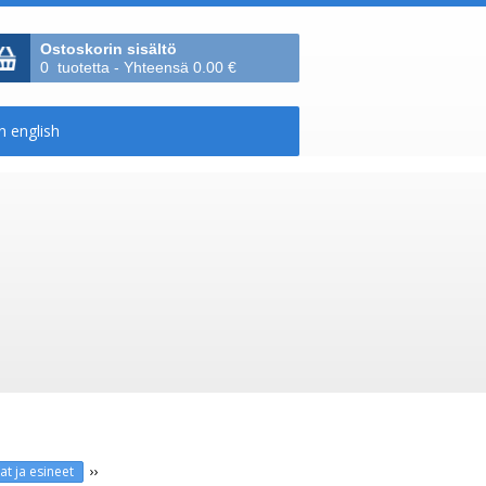
Ostoskorin sisältö
0 tuotetta - Yhteensä 0.00 €
››
at ja esineet