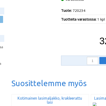
Tuote:
720234
Tuotteita varastossa:
1 kpl
3
aa
a
Suosittelemme myös
Kotimainen lasimaljakko, krakleerattu
Lasima
lasi