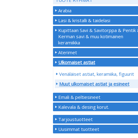
Arabia
Lasi & kristalli & taidelasi
Kupittaan Savi & Savitorppa & Pentik
Kerman savi & muu kotimainen
keramiikka
Aterimet
Ulkomaiset astiat
Venäläiset astiat, keramiika, figuurit
Muut ulkomaiset astiat ja esineet
Emali & peltiesineet
Kalevala & desing korut.
Tarjoustuotteet
Uusimmat tuotteet