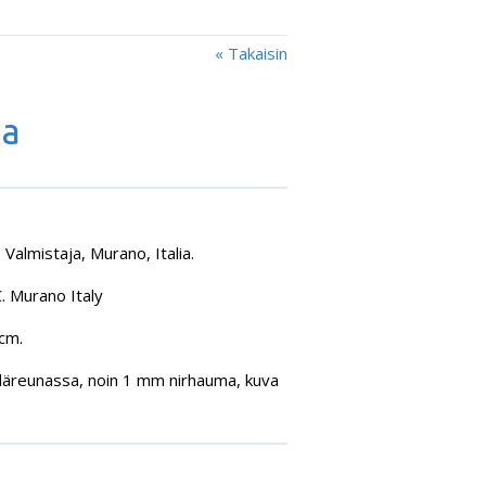
« Takaisin
ia
. Valmistaja, Murano, Italia.
. Murano Italy
 cm.
läreunassa, noin 1 mm nirhauma, kuva