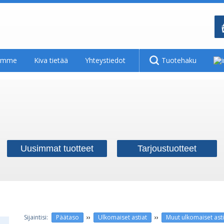
tamme
Kiva tietää
Yhteystiedot
Tuotehaku
Uusimmat tuotteet
Tarjoustuotteet
››
››
Päätaso
Ulkomaiset astiat
Muut ulkomaiset asti