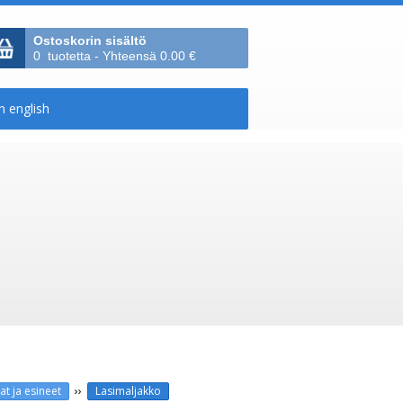
Ostoskorin sisältö
0 tuotetta - Yhteensä 0.00 €
››
at ja esineet
Lasimaljakko