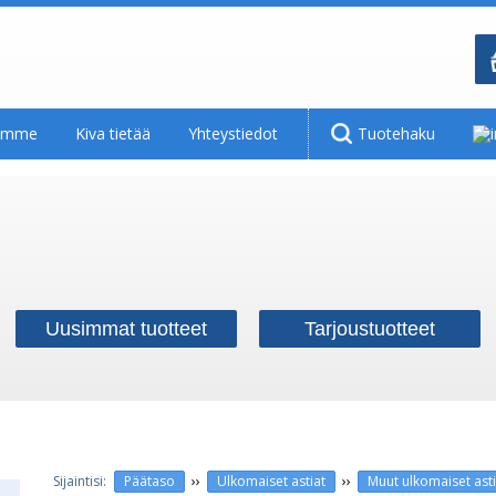
tamme
Kiva tietää
Yhteystiedot
Tuotehaku
Uusimmat tuotteet
Tarjoustuotteet
››
››
Päätaso
Ulkomaiset astiat
Muut ulkomaiset asti