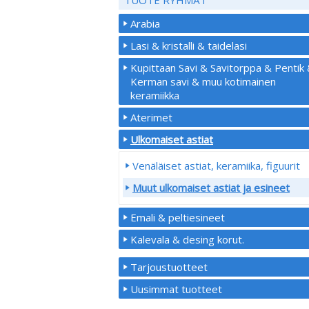
Arabia
Lasi & kristalli & taidelasi
Kupittaan Savi & Savitorppa & Pentik
Kerman savi & muu kotimainen
keramiikka
Aterimet
Ulkomaiset astiat
Venäläiset astiat, keramiika, figuurit
Muut ulkomaiset astiat ja esineet
Emali & peltiesineet
Kalevala & desing korut.
Tarjoustuotteet
Uusimmat tuotteet