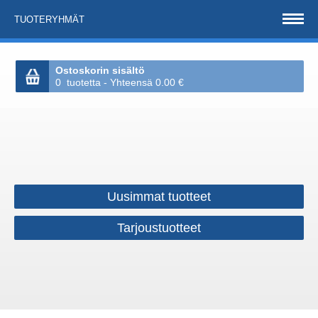
TUOTERYHMÄT
Ostoskorin sisältö
0 tuotetta - Yhteensä 0.00 €
Uusimmat tuotteet
Tarjoustuotteet