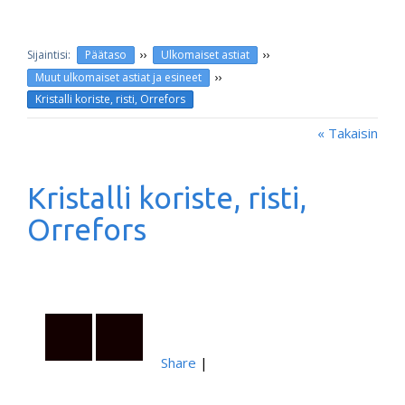
››
››
Päätaso
Ulkomaiset astiat
››
Muut ulkomaiset astiat ja esineet
Kristalli koriste, risti, Orrefors
« Takaisin
Kristalli koriste, risti,
Orrefors
Share
|