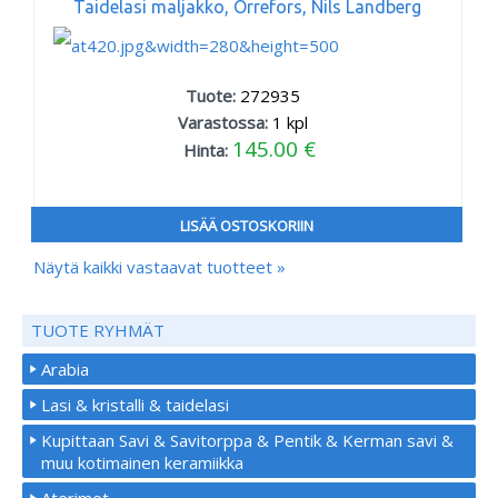
Taidelasi maljakko, Orrefors, Nils Landberg
Tuote:
272935
Varastossa:
1
kpl
145.00 €
Hinta:
LISÄÄ OSTOSKORIIN
Näytä kaikki vastaavat tuotteet »
TUOTE RYHMÄT
Arabia
Lasi & kristalli & taidelasi
Kupittaan Savi & Savitorppa & Pentik & Kerman savi &
muu kotimainen keramiikka
Aterimet