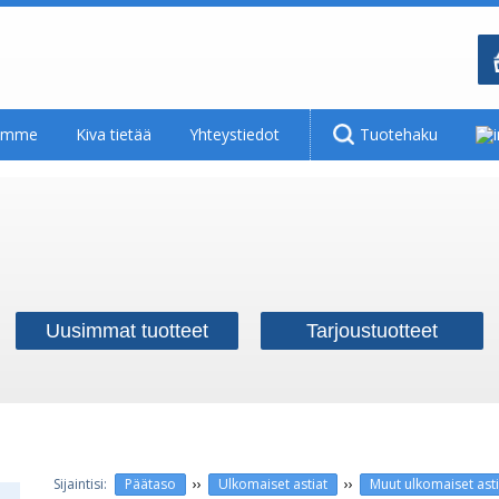
tamme
Kiva tietää
Yhteystiedot
Tuotehaku
Uusimmat tuotteet
Tarjoustuotteet
››
››
Päätaso
Ulkomaiset astiat
Muut ulkomaiset asti