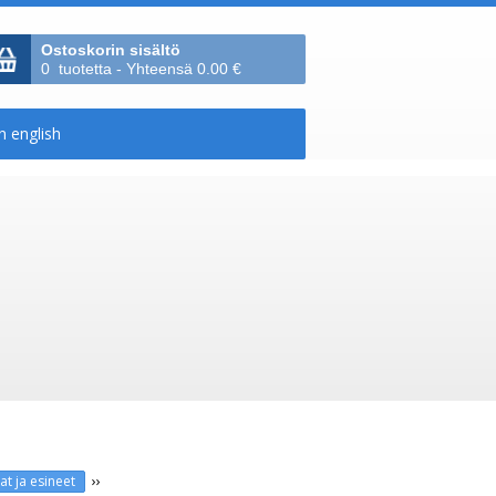
Ostoskorin sisältö
0 tuotetta - Yhteensä 0.00 €
››
at ja esineet