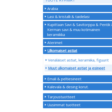
Arabia
Lasi & kristalli & taidelasi
Kupittaan Savi & Savitorppa & Pentik
Kerman savi & muu kotimainen
keramiikka
Aterimet
Ulkomaiset astiat
Venäläiset astiat, keramiika, figuurit
Muut ulkomaiset astiat ja esineet
Emali & peltiesineet
Kalevala & desing korut.
Tarjoustuotteet
Uusimmat tuotteet