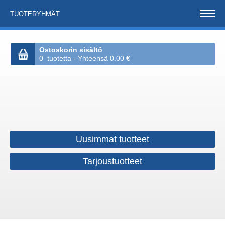
TUOTERYHMÄT
Ostoskorin sisältö
0 tuotetta - Yhteensä 0.00 €
Uusimmat tuotteet
Tarjoustuotteet