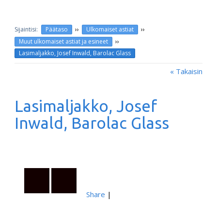
››
››
Päätaso
Ulkomaiset astiat
››
Muut ulkomaiset astiat ja esineet
Lasimaljakko, Josef Inwald, Barolac Glass
« Takaisin
Lasimaljakko, Josef
Inwald, Barolac Glass
Share
|