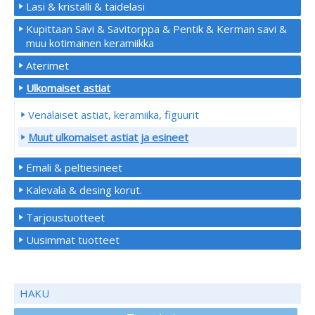
Lasi & kristalli & taidelasi
Kupittaan Savi & Savitorppa & Pentik & Kerman savi &
muu kotimainen keramiikka
Aterimet
Ulkomaiset astiat
Venäläiset astiat, keramiika, figuurit
Muut ulkomaiset astiat ja esineet
Emali & peltiesineet
Kalevala & desing korut.
Tarjoustuotteet
Uusimmat tuotteet
HAKU