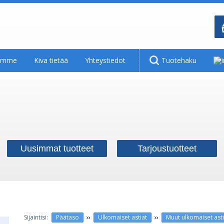
tamme
Kiva tietää
Yhteystiedot
Tuotehaku
Uusimmat tuotteet
Tarjoustuotteet
››
››
Päätaso
Ulkomaiset astiat
Muut ulkomaiset asti