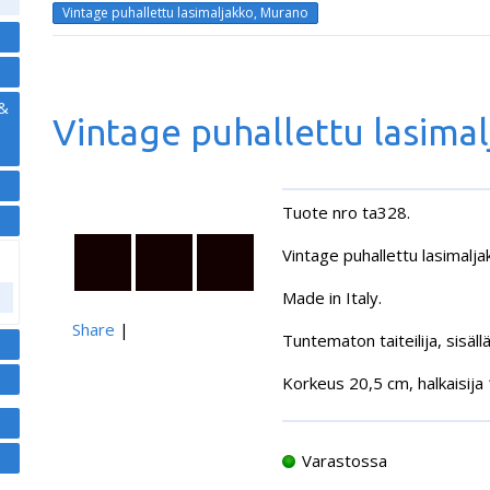
Vintage puhallettu lasimaljakko, Murano
 &
Vintage puhallettu lasima
Tuote nro ta328.
Vintage puhallettu lasimalj
Made in Italy.
Share
|
Tuntematon taiteilija, sisäll
Korkeus 20,5 cm, halkaisija
Varastossa