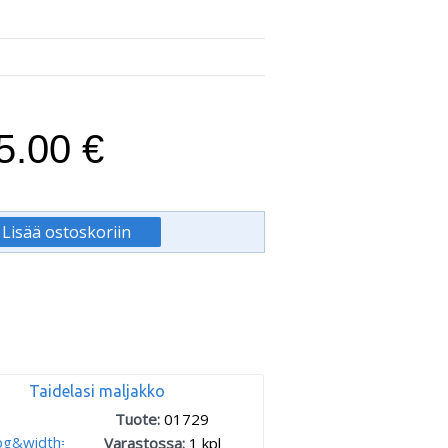
5.00 €
Taidelasi maljakko
Tuote:
01729
Varastossa:
1
kpl