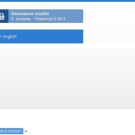
Ostoskorin sisältö
0 tuotetta - Yhteensä 0.00 €
››
at ja esineet