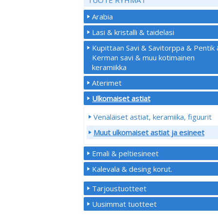
Arabia
Lasi & kristalli & taidelasi
Kupittaan Savi & Savitorppa & Pentik
Kerman savi & muu kotimainen
keramiikka
Aterimet
Ulkomaiset astiat
Venäläiset astiat, keramiika, figuurit
Muut ulkomaiset astiat ja esineet
Emali & peltiesineet
Kalevala & desing korut.
Tarjoustuotteet
Uusimmat tuotteet