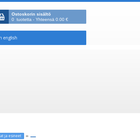
Ostoskorin sisältö
0 tuotetta - Yhteensä 0.00 €
››
at ja esineet