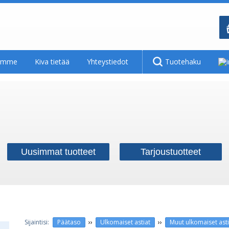
tamme
Kiva tietää
Yhteystiedot
Tuotehaku
Uusimmat tuotteet
Tarjoustuotteet
››
››
Päätaso
Ulkomaiset astiat
Muut ulkomaiset asti