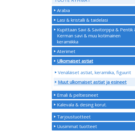
Arabia
Lasi & kristalli & taidelasi
Kupittaan Savi & Savitorppa & Pentik
Kerman savi & muu kotimainen
keramiikka
Aterimet
Ulkomaiset astiat
Venäläiset astiat, keramiika, figuurit
Muut ulkomaiset astiat ja esineet
Emali & peltiesineet
Kalevala & desing korut.
Tarjoustuotteet
Uusimmat tuotteet