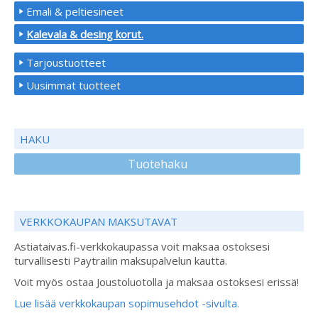
Emali & peltiesineet
Kalevala & desing korut.
Tarjoustuotteet
Uusimmat tuotteet
HAKU
Tuotehaku
VERKKOKAUPAN MAKSUTAVAT
Astiataivas.fi-verkkokaupassa voit maksaa ostoksesi
turvallisesti Paytrailin maksupalvelun kautta.
Voit myös ostaa Joustoluotolla ja maksaa ostoksesi erissä!
Lue lisää verkkokaupan sopimusehdot -sivulta.