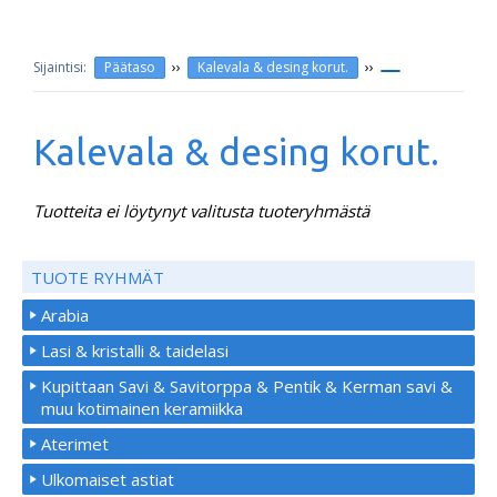
››
››
Päätaso
Kalevala & desing korut.
Kalevala & desing korut.
Tuotteita ei löytynyt valitusta tuoteryhmästä
TUOTE RYHMÄT
Arabia
Lasi & kristalli & taidelasi
Kupittaan Savi & Savitorppa & Pentik & Kerman savi &
muu kotimainen keramiikka
Aterimet
Ulkomaiset astiat