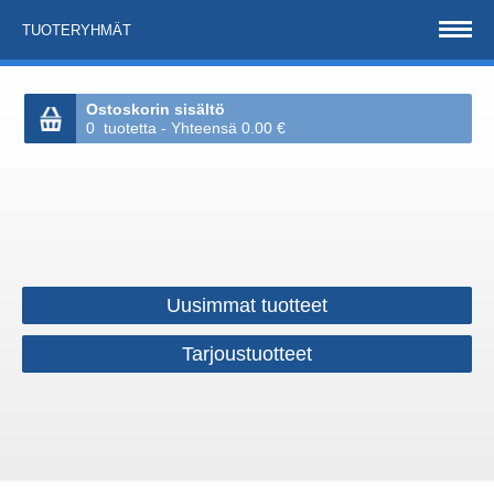
TUOTERYHMÄT
Ostoskorin sisältö
0 tuotetta - Yhteensä 0.00 €
Uusimmat tuotteet
Tarjoustuotteet